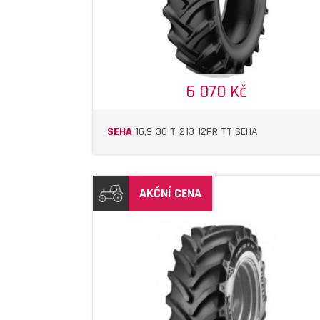
6 070 Kč
SEHA
16,9-30 T-213 12PR TT SEHA
AKČNÍ CENA
DETAIL
DETAIL