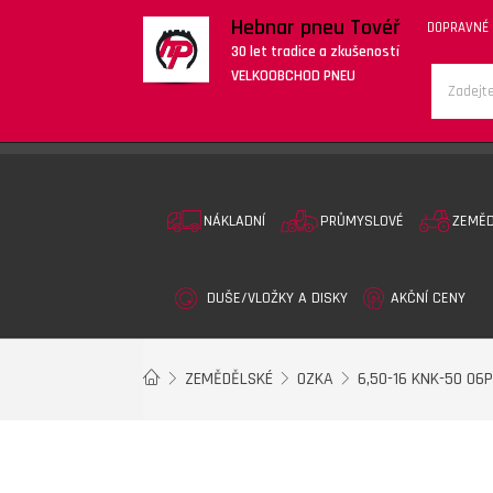
Hebnar pneu Tovéř
DOPRAVNÉ
30 let tradice a zkušeností
VELKOOBCHOD PNEU
NÁKLADNÍ
PRŮMYSLOVÉ
ZEMĚ
DUŠE/VLOŽKY A DISKY
AKČNÍ CENY
ZEMĚDĚLSKÉ
OZKA
6,50-16 KNK-50 06