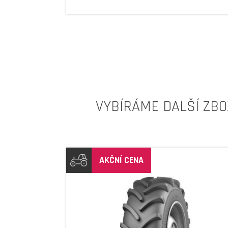
VYBÍRÁME DALŠÍ ZBO
AKČNÍ CENA
DETAIL
DETAIL