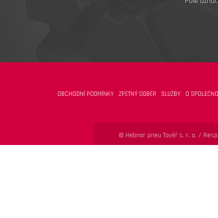
Pole označ
OBCHODNÍ PODMÍNKY
ZPĚTNÝ ODBĚR
SLUŽBY
O SPOLEČNO
© Hebnar pneu Tovéř s. r. o. /
Respo