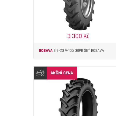
3 300 Kč
ROSAVA
8,3-20 V-105 08PR SET ROSAVA
AKČNÍ CENA
DETAIL
DETAIL