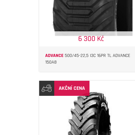
6 300 Kč
ADVANCE
500/45-22,5 I3C 16PR TL ADVANCE
150A8
AKČNÍ CENA
DETAIL
DETAIL