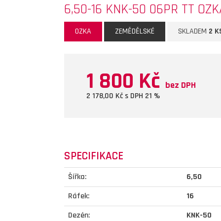
6,50-16 KNK-50 06PR TT OZK
OZKA
ZEMĚDĚLSKÉ
SKLADEM
2 K
1 800 Kč
bez DPH
2 178,00
Kč s DPH 21 %
SPECIFIKACE
Šířka:
6,50
Ráfek:
16
Dezén:
KNK-50