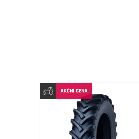
AKČNÍ CENA
DETAIL
DETAIL