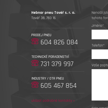
Hebnar pneu Tovéř s. r. o.
Nenašli js
Tovéř 38, 783 16
tohoto for
Jméno*
PRODEJ PNEU
604 826 084
Telefon*
TECHNICKÉ PORADENSTVÍ
731 379 997
Vaše popt
INDUSTRY / OTR PNEU
605 467 854
ukázat podrobné kontakty »