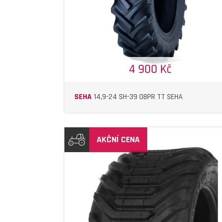
4 900 Kč
SEHA
14,9-24 SH-39 08PR TT SEHA
AKČNÍ CENA
DETAIL
DETAIL