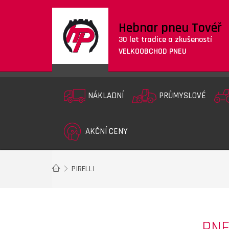
Hebnar pneu Tovéř
30 let tradice a zkušeností
VELKOOBCHOD PNEU
NÁKLADNÍ
PRŮMYSLOVÉ
AKČNÍ CENY
PIRELLI
PNE