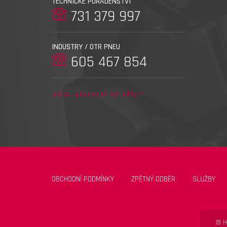
TECHNICKÉ PORADENSTVÍ
731 379 997
INDUSTRY / OTR PNEU
605 467 854
ukázat podrobné kontakty »
OBCHODNÍ PODMÍNKY
ZPĚTNÝ ODBĚR
SLUŽBY
© H