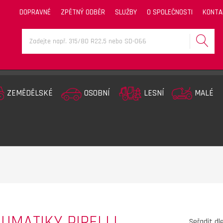
DOPRAVNÉ
ZPĚTNÝ ODBĚR
SLUŽBY
O SPOLEČNOSTI
KONTA
ZEMĚDĚLSKÉ
OSOBNÍ
LESNÍ
MALÉ
UMATIKY PIRELLI
Seřadit dl