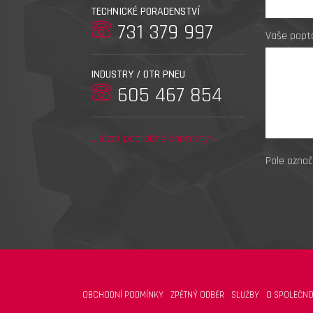
TECHNICKÉ PORADENSTVÍ
731 379 997
Vaše popt
INDUSTRY / OTR PNEU
605 467 854
ukázat podrobné kontakty »
Pole označ
OBCHODNÍ PODMÍNKY
ZPĚTNÝ ODBĚR
SLUŽBY
O SPOLEČNO