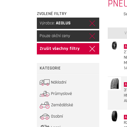
PNE
ZVOLENÉ FILTRY
S
Výrobce:
AEOLUS
V
Pouze akční ceny
A
Zrušit všechny filtry
2
N
M
KATEGORIE
1
Nákladní
A
3
Průmyslové
H
A
Zemědělské
Osobní
A
R