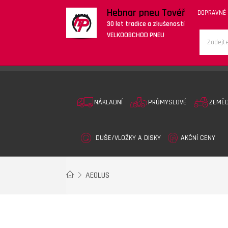
Hebnar pneu Tovéř
DOPRAVNÉ
30 let tradice a zkušeností
VELKOOBCHOD PNEU
NÁKLADNÍ
PRŮMYSLOVÉ
ZEMĚ
DUŠE/VLOŽKY A DISKY
AKČNÍ CENY
AEOLUS