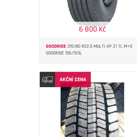
6 800 Kč
GOODRIDE
315/80 R22,5 MULTI AP Z1 TL M+S
GOODRIDE 156/153L
AKČNÍ CENA
DETAIL
DETAIL