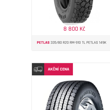
8 800 Kč
PETLAS
335/80 R20 RM-910 TL PETLAS 149K
AKČNÍ CENA
DETAIL
DETAIL