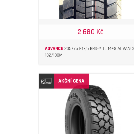
2 680 Kč
ADVANCE
235/75 R17,5 GRD-2 TL M+S ADVANC
132/130M
AKČNÍ CENA
DETAIL
DETAIL