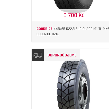
8 700 Kč
GOODRIDE
445/65 R22,5 SUP GUARD M1 TL M+
GOODRIDE 169K
DOPORUČUJEME
DETAIL
DETAIL