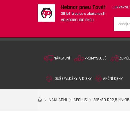
Hebnar pneu Tovéř
DOPRAVNÉ
30 let tradice a zkušeností
VELKOOBCHOD PNEU
NÁKLADNÍ
PRŮMYSLOVÉ
ZEMĚ
DUŠE/VLOŽKY A DISKY
AKČNÍ CENY
NÁKLADNÍ
AEOLUS
315/80 R22,5 HN-35