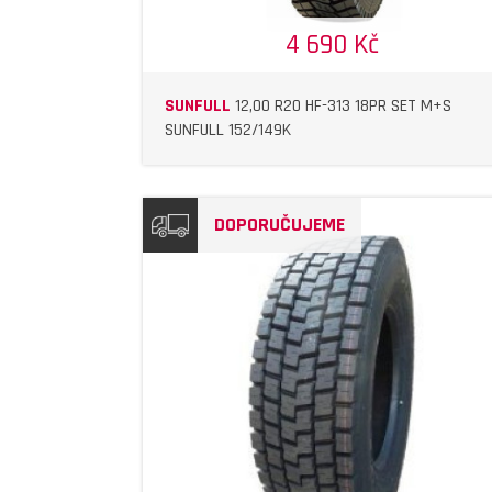
4 690 Kč
SUNFULL
12,00 R20 HF-313 18PR SET M+S
SUNFULL 152/149K
DOPORUČUJEME
DETAIL
DETAIL