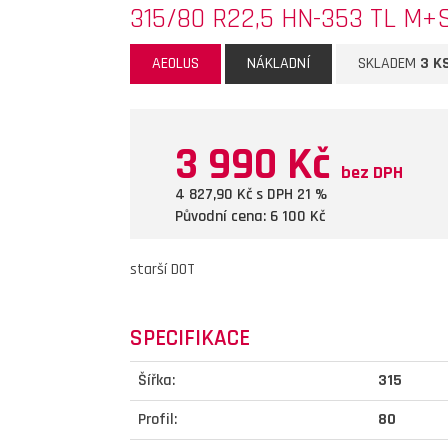
315/80 R22,5 HN-353 TL M+
AEOLUS
NÁKLADNÍ
SKLADEM
3 K
3 990 Kč
bez DPH
4 827,90
Kč s DPH 21 %
Původní cena: 6 100
Kč
starší DOT
SPECIFIKACE
Šířka:
315
Profil:
80