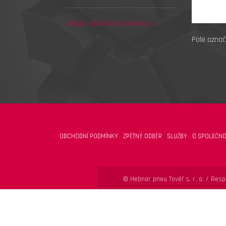
ukázat podrobné kontakty »
Pole označ
OBCHODNÍ PODMÍNKY
ZPĚTNÝ ODBĚR
SLUŽBY
O SPOLEČNO
© Hebnar pneu Tovéř s. r. o. /
Respo