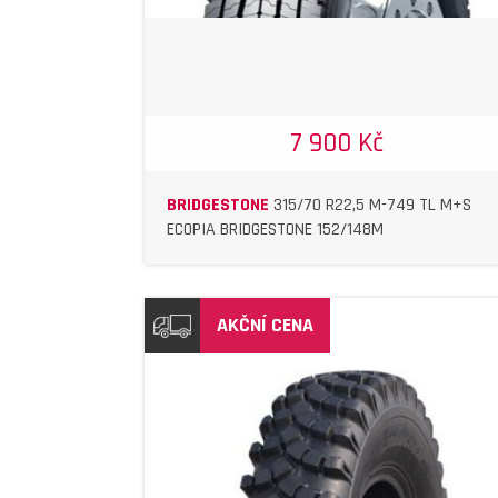
7 900 Kč
BRIDGESTONE
315/70 R22,5 M-749 TL M+S
ECOPIA BRIDGESTONE 152/148M
AKČNÍ CENA
DETAIL
DETAIL