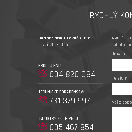
RYCHLÝ KO
Hebnar pneu Tovéř s. r. o.
Nenašli js
Tovéř 38, 783 16
tohoto for
Jméno*
PRODEJ PNEU
604 826 084
Telefon*
TECHNICKÉ PORADENSTVÍ
731 379 997
Vaše popt
INDUSTRY / OTR PNEU
605 467 854