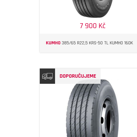
7 900 Kč
KUMHO
385/65 R22,5 KRS-50 TL KUMHO 160K
DOPORUČUJEME
DETAIL
DETAIL