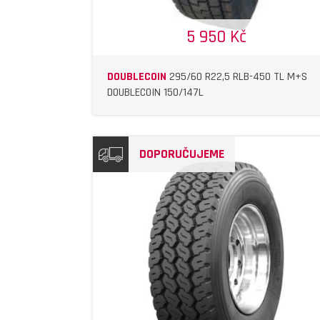
5 950 Kč
DOUBLECOIN
295/60 R22,5 RLB-450 TL M+S
DOUBLECOIN 150/147L
DOPORUČUJEME
DETAIL
DETAIL