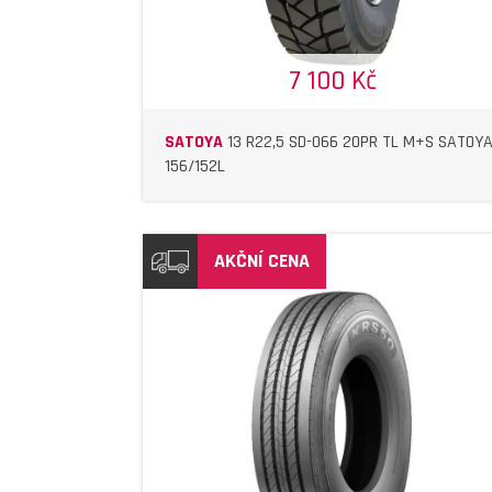
7 100 Kč
SATOYA
13 R22,5 SD-066 20PR TL M+S SATOY
156/152L
AKČNÍ CENA
DETAIL
DETAIL