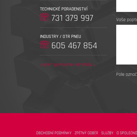
TECHNICKÉ PORADENSTVÍ
731 379 997
Vaše popt
INDUSTRY / OTR PNEU
605 467 854
ukázat podrobné kontakty »
Pole označ
OBCHODNÍ PODMÍNKY
ZPĚTNÝ ODBĚR
SLUŽBY
O SPOLEČNO