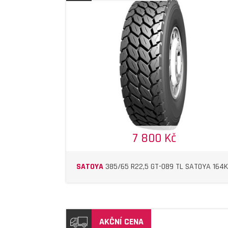
DETAIL
DETAIL
7 800 Kč
SATOYA
385/65 R22,5 GT-089 TL SATOYA 164K
AKČNÍ CENA