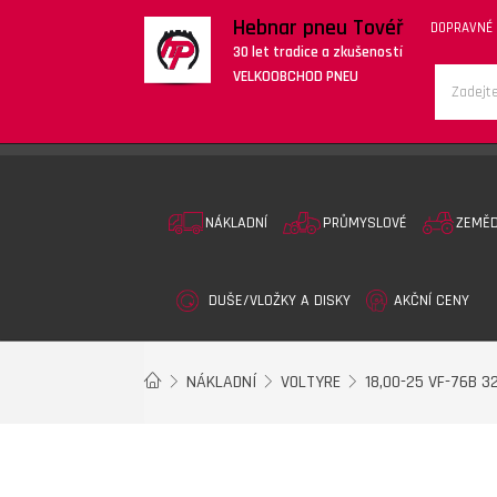
Hebnar pneu Tovéř
DOPRAVNÉ
30 let tradice a zkušeností
VELKOOBCHOD PNEU
NÁKLADNÍ
PRŮMYSLOVÉ
ZEMĚ
DUŠE/VLOŽKY A DISKY
AKČNÍ CENY
NÁKLADNÍ
VOLTYRE
18,00-25 VF-76B 3