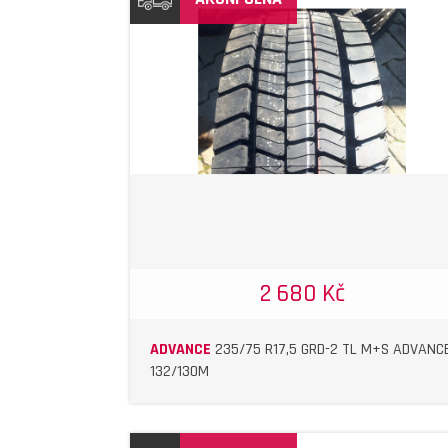
DETAIL
DETAIL
2 680 Kč
ADVANCE
235/75 R17,5 GRD-2 TL M+S ADVANC
132/130M