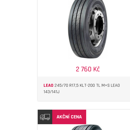
DETAIL
DETAIL
2 760 Kč
LEAO
245/70 R17,5 KLT-200 TL M+S LEAO
143/141J
AKČNÍ CENA