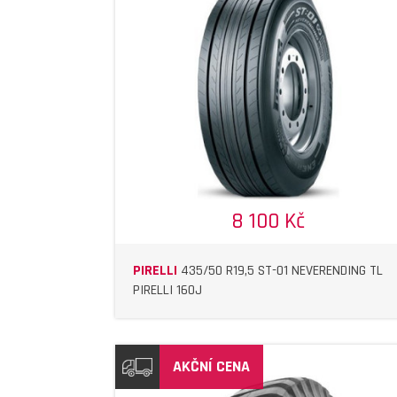
DETAIL
DETAIL
8 100 Kč
PIRELLI
435/50 R19,5 ST-01 NEVERENDING TL
PIRELLI 160J
AKČNÍ CENA