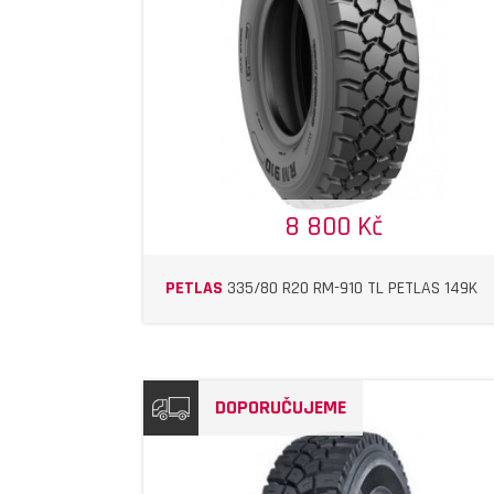
DETAIL
DETAIL
8 800 Kč
PETLAS
335/80 R20 RM-910 TL PETLAS 149K
DOPORUČUJEME