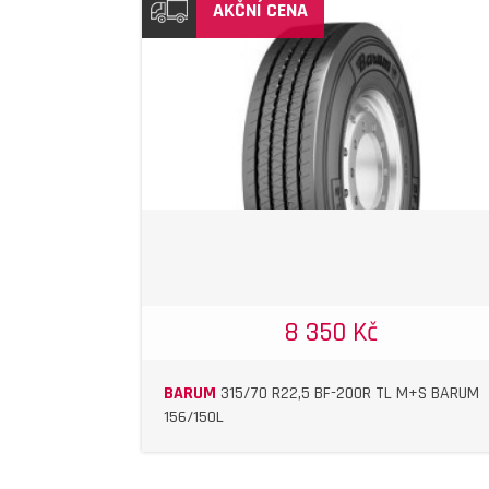
AKČNÍ CENA
DETAIL
DETAIL
8 350 Kč
BARUM
315/70 R22,5 BF-200R TL M+S BARUM
156/150L