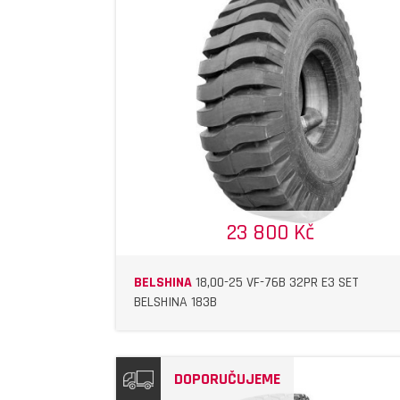
DETAIL
DETAIL
23 800 Kč
BELSHINA
18,00-25 VF-76B 32PR E3 SET
BELSHINA 183B
DOPORUČUJEME