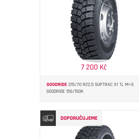
DETAIL
DETAIL
7 200 Kč
GOODRIDE
315/70 R22,5 SUPTRAC X1 TL M+S
GOODRIDE 156/150K
DOPORUČUJEME