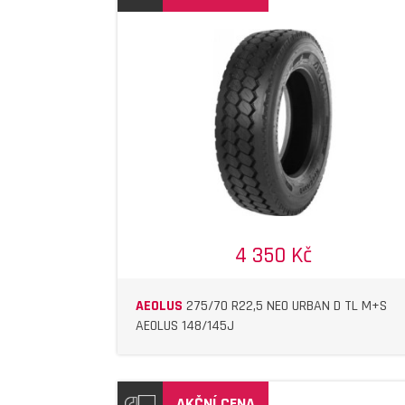
DETAIL
DETAIL
4 350 Kč
AEOLUS
275/70 R22,5 NEO URBAN D TL M+S
AEOLUS 148/145J
AKČNÍ CENA