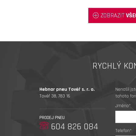
ZOBRAZIT
VŠE
RYCHLÝ KO
Hebnar pneu Tovéř s. r. o.
Nenašli js
Tovéř 38, 783 16
tohoto for
Jméno*
PRODEJ PNEU
604 826 084
Telefon*