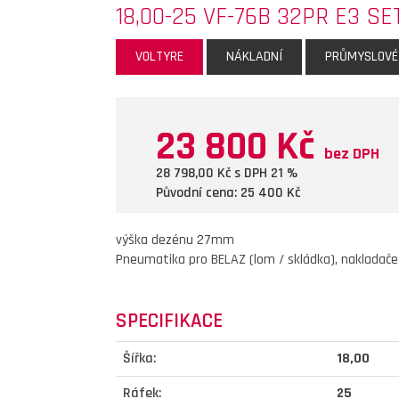
18,00-25 VF-76B 32PR E3 SE
VOLTYRE
NÁKLADNÍ
PRŮMYSLOVÉ
23 800 Kč
bez DPH
28 798,00
Kč s DPH 21 %
Původní cena: 25 400
Kč
výška dezénu 27mm
Pneumatika pro BELAZ (lom / skládka), nakladač
SPECIFIKACE
Šířka:
18,00
Ráfek:
25