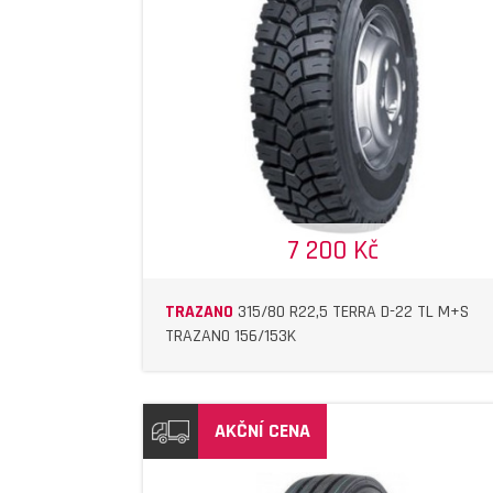
DETAIL
DETAIL
7 200 Kč
TRAZANO
315/80 R22,5 TERRA D-22 TL M+S
TRAZANO 156/153K
AKČNÍ CENA