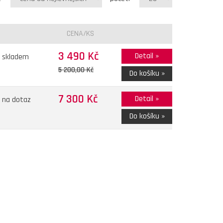
CENA/KS
3 490 Kč
Detail »
skladem
5 200,00 Kč
Do košíku »
7 300 Kč
Detail »
na dotaz
Do košíku »