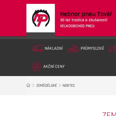
Hebnar pneu Tovéř
30 let tradice a zkušeností
VELKOOBCHOD PNEU
NÁKLADNÍ
PRŮMYSLOVÉ
AKČNÍ CENY
ZEMĚDĚLSKÉ
NORTEC
ZEM