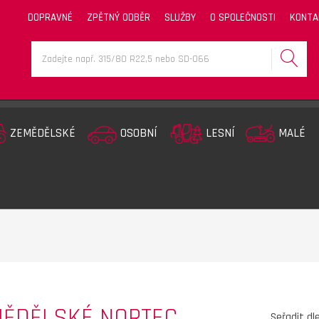
DOPRAVNÉ
ZPĚTNÝ ODBĚR
SLUŽBY
O SPOLEČNOSTI
KONTA
ZEMĚDĚLSKÉ
OSOBNÍ
LESNÍ
MALÉ
ĚDĚLSKÉ NORTEC
Seřadit dl