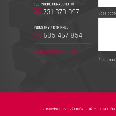
TECHNICKÉ PORADENSTVÍ
731 379 997
Vaše popt
INDUSTRY / OTR PNEU
605 467 854
ukázat podrobné kontakty »
Pole označ
OBCHODNÍ PODMÍNKY
ZPĚTNÝ ODBĚR
SLUŽBY
O SPOLEČNO