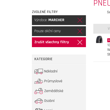
PNE
ZVOLENÉ FILTRY
S
Výrobce:
MARCHER
V
Pouze akční ceny
A
Zrušit všechny filtry
1
W
S
KATEGORIE
Nákladní
Průmyslové
Zemědělské
Osobní