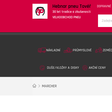
Hebnar pneu Tovéř
DOPRAVNÉ
30 let tradice a zkušeností
VELKOOBCHOD PNEU
NÁKLADNÍ
PRŮMYSLOVÉ
ZEMĚ
DUŠE/VLOŽKY A DISKY
AKČNÍ CENY
MARCHER