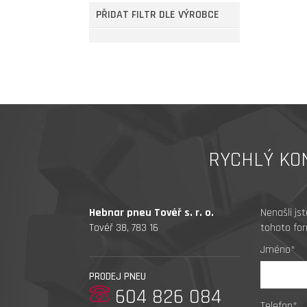
PŘIDAT FILTR DLE VÝROBCE
RYCHLÝ KO
Hebnar pneu Tovéř s. r. o.
Nenašli js
Tovéř 38, 783 16
tohoto for
Jméno*
PRODEJ PNEU
604 826 084
Telefon*