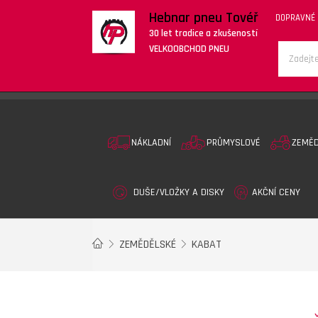
Hebnar pneu Tovéř
DOPRAVNÉ
30 let tradice a zkušeností
VELKOOBCHOD PNEU
NÁKLADNÍ
PRŮMYSLOVÉ
ZEMĚ
DUŠE/VLOŽKY A DISKY
AKČNÍ CENY
ZEMĚDĚLSKÉ
KABAT