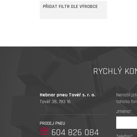
PŘIDAT FILTR DLE VÝROBCE
RYCHLÝ KO
Hebnar pneu Tovéř s. r. o.
Nenašli js
Tovéř 38, 783 16
tohoto for
Jméno*
PRODEJ PNEU
604 826 084
Telefon*