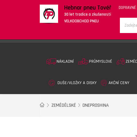
Hebnar pneu Tovéř
DOPRAVNÉ
30 let tradice a zkušeností
VELKOOBCHOD PNEU
NÁKLADNÍ
PRŮMYSLOVÉ
ZEMĚ
DUŠE/VLOŽKY A DISKY
AKČNÍ CENY
ZEMĚDĚLSKÉ
DNEPROSHINA