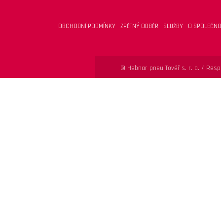
OBCHODNÍ PODMÍNKY
ZPĚTNÝ ODBĚR
SLUŽBY
O SPOLEČNO
© Hebnar pneu Tovéř s. r. o. /
Respo