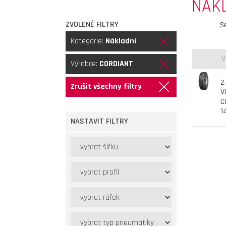
NÁKL
ZVOLENÉ FILTRY
S
Kategorie:
Nákladní
V
Výrobce:
CORDIANT
2
Zrušit všechny filtry
V
C
1
NASTAVIT FILTRY