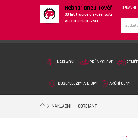
Hebnar pneu Tovéř
DOPRAVNÉ
30 let tradice a zkušeností
VELKOOBCHOD PNEU
NÁKLADNÍ
PRŮMYSLOVÉ
ZEMĚ
DUŠE/VLOŽKY A DISKY
AKČNÍ CENY
NÁKLADNÍ
CORDIANT