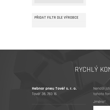
PŘIDAT FILTR DLE VÝROBCE
RYCHLÝ KO
Hebnar pneu Tovéř s. r. o.
Nenašli js
Tovéř 38, 783 16
tohoto for
Jméno*