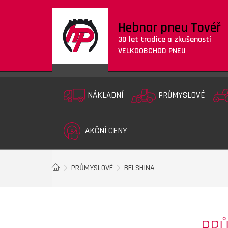
Hebnar pneu Tovéř
30 let tradice a zkušeností
VELKOOBCHOD PNEU
NÁKLADNÍ
PRŮMYSLOVÉ
AKČNÍ CENY
PRŮMYSLOVÉ
BELSHINA
PRŮ