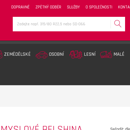
DOPRAVNÉ
ZPĚTNÝ ODBĚR
SLUŽBY
O SPOLEČNOSTI
KONTA
ZEMĚDĚLSKÉ
OSOBNÍ
LESNÍ
MALÉ
MYSLOVÉ BELSHINA
Seřadit dl