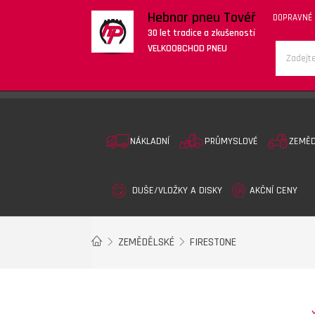
Hebnar pneu Tovéř
DOPRAVNÉ
30 let tradice a zkušeností
VELKOOBCHOD PNEU
NÁKLADNÍ
PRŮMYSLOVÉ
ZEMĚ
DUŠE/VLOŽKY A DISKY
AKČNÍ CENY
ZEMĚDĚLSKÉ
FIRESTONE