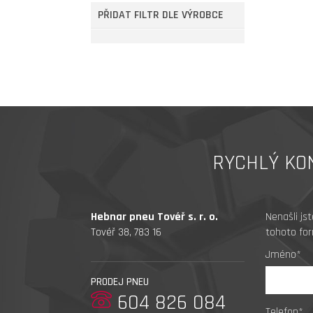
PŘIDAT FILTR DLE VÝROBCE
RYCHLÝ KO
Hebnar pneu Tovéř s. r. o.
Nenašli js
Tovéř 38, 783 16
tohoto for
Jméno*
PRODEJ PNEU
604 826 084
Telefon*