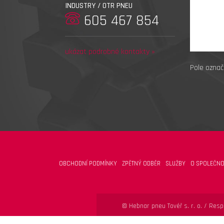
INDUSTRY / OTR PNEU
605 467 854
ukázat podrobné kontakty »
Pole označ
OBCHODNÍ PODMÍNKY
ZPĚTNÝ ODBĚR
SLUŽBY
O SPOLEČNO
© Hebnar pneu Tovéř s. r. o. /
Respo