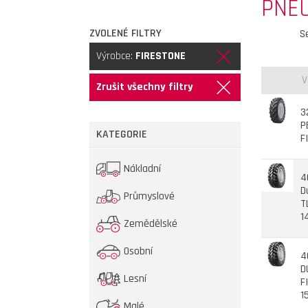
PNEU
ZVOLENÉ FILTRY
S
Výrobce:
FIRESTONE
V
Zrušit všechny filtry
3
P
KATEGORIE
F
Nákladní
4
D
Průmyslové
T
1
Zemědělské
Osobní
4
D
Lesní
F
1
Malé