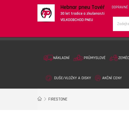
Hebnar pneu Tovéř
DOPRAVNÉ
30 let tradice a zkušeností
VELKOOBCHOD PNEU
NÁKLADNÍ
PRŮMYSLOVÉ
ZEMĚ
DUŠE/VLOŽKY A DISKY
AKČNÍ CENY
FIRESTONE