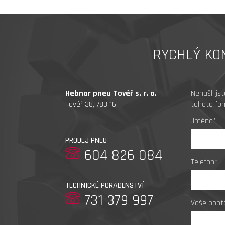
RYCHLÝ KO
Hebnar pneu Tovéř s. r. o.
Nenašli js
Tovéř 38, 783 16
tohoto for
Jméno*
PRODEJ PNEU
604 826 084
Telefon*
TECHNICKÉ PORADENSTVÍ
731 379 997
Vaše popt