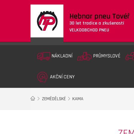
Hebnar pneu Tovéř
30 let tradice a zkušeností
VELKOOBCHOD PNEU
NÁKLADNÍ
PRŮMYSLOVÉ
AKČNÍ CENY
ZEMĚDĚLSKÉ
KAMA
ZE