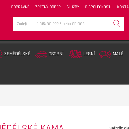
DOPRAVNÉ
ZPĚTNÝ ODBĚR
SLUŽBY
O SPOLEČNOSTI
KONTA
ZEMĚDĚLSKÉ
OSOBNÍ
LESNÍ
MALÉ
MĚDĚLSKÉ KAMA
Seřadit dl