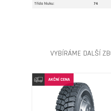
Třída hluku:
74
VYBÍRÁME DALŠÍ ZB
AKČNÍ CENA
DETAIL
DETAIL