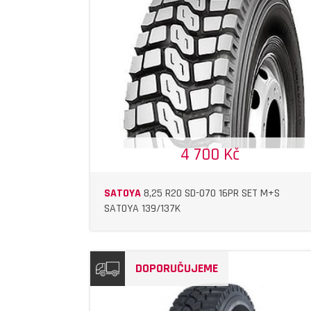
DETAIL
DETAIL
4 700 Kč
SATOYA
8,25 R20 SD-070 16PR SET M+S
SATOYA 139/137K
DOPORUČUJEME