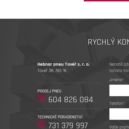
RYCHLÝ KO
Hebnar pneu Tovéř s. r. o.
Nenašli js
Tovéř 38, 783 16
tohoto for
Jméno*
PRODEJ PNEU
604 826 084
Telefon*
TECHNICKÉ PORADENSTVÍ
731 379 997
Vaše popt