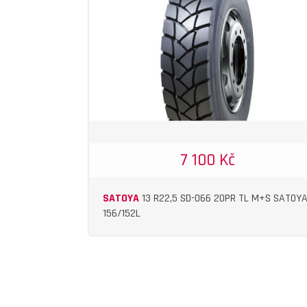
DETAIL
DETAIL
7 100 Kč
SATOYA
13 R22,5 SD-066 20PR TL M+S SATOY
156/152L