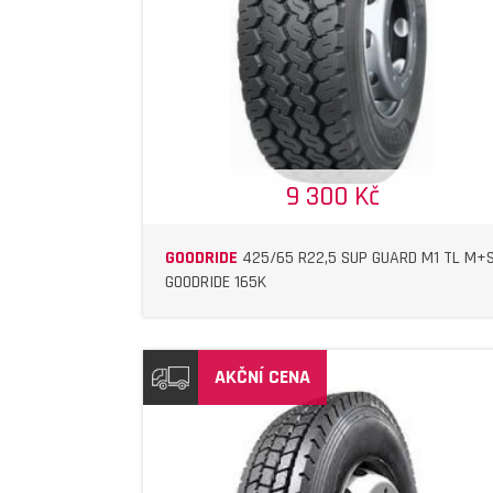
DETAIL
DETAIL
9 300 Kč
GOODRIDE
425/65 R22,5 SUP GUARD M1 TL M+
GOODRIDE 165K
AKČNÍ CENA