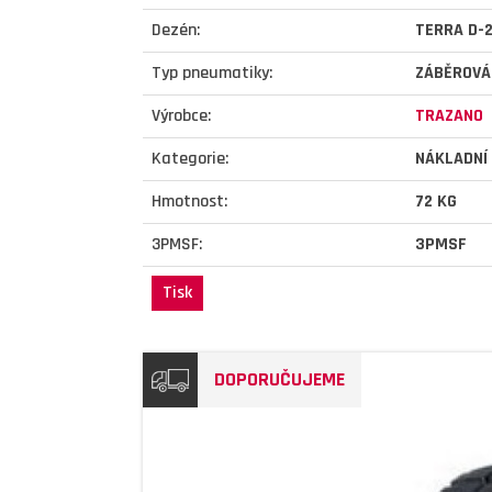
Dezén:
TERRA D-
Typ pneumatiky:
ZÁBĚROVÁ
Výrobce:
TRAZANO
Kategorie:
NÁKLADNÍ
Hmotnost:
72 KG
3PMSF:
3PMSF
Tisk
DOPORUČUJEME