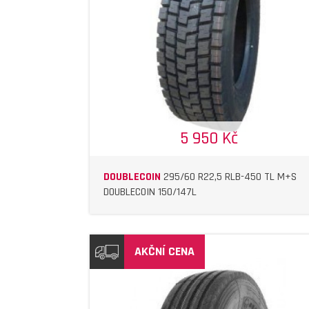
DETAIL
DETAIL
5 950 Kč
DOUBLECOIN
295/60 R22,5 RLB-450 TL M+S
DOUBLECOIN 150/147L
AKČNÍ CENA