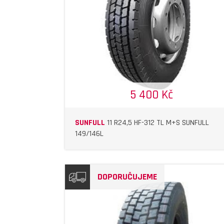
DETAIL
DETAIL
5 400 Kč
SUNFULL
11 R24,5 HF-312 TL M+S SUNFULL
149/146L
DOPORUČUJEME