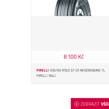
DETAIL
DETAIL
8 100 Kč
PIRELLI
435/50 R19,5 ST-01 NEVERENDING TL
PIRELLI 160J
ZOBRAZIT
VŠE