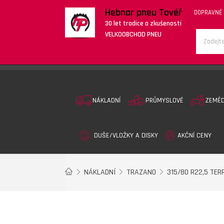
Hebnar pneu Tovéř
DOPRAVNÉ
30 let tradice a zkušeností
VELKOOBCHOD PNEU
NÁKLADNÍ
PRŮMYSLOVÉ
ZEMĚ
DUŠE/VLOŽKY A DISKY
AKČNÍ CENY
NÁKLADNÍ
TRAZANO
315/80 R22,5 TER