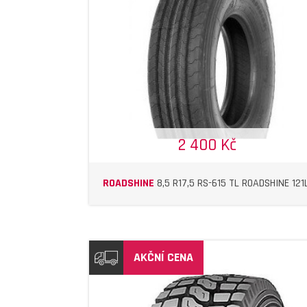
DETAIL
DETAIL
2 400 Kč
ROADSHINE
8,5 R17,5 RS-615 TL ROADSHINE 121
AKČNÍ CENA