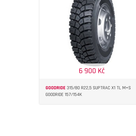
DETAIL
DETAIL
6 900 Kč
GOODRIDE
315/80 R22,5 SUPTRAC X1 TL M+S
GOODRIDE 157/154K