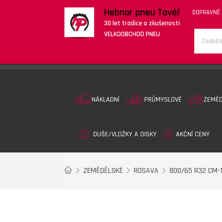
Hebnar pneu Tovéř
DOPRAVNÉ
30 let tradice a zkušeností
VELKOOBCHOD PNEU
NÁKLADNÍ
PRŮMYSLOVÉ
ZEMĚ
DUŠE/VLOŽKY A DISKY
AKČNÍ CENY
ZEMĚDĚLSKÉ
ROSAVA
800/65 R32 CM-