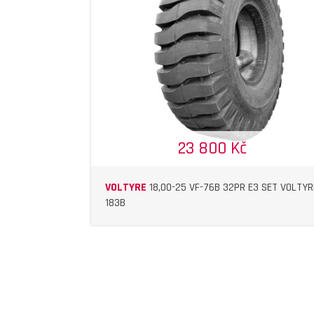
DETAIL
DETAIL
23 800 Kč
VOLTYRE
18,00-25 VF-76B 32PR E3 SET VOLTYR
183B