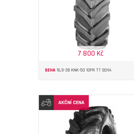
DETAIL
DETAIL
7 800 Kč
SEHA
16,9-38 KNK-50 10PR TT SEHA
AKČNÍ CENA