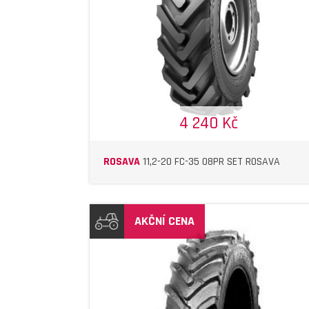
DETAIL
DETAIL
4 240 Kč
ROSAVA
11,2-20 FC-35 08PR SET ROSAVA
AKČNÍ CENA
DETAIL
DETAIL