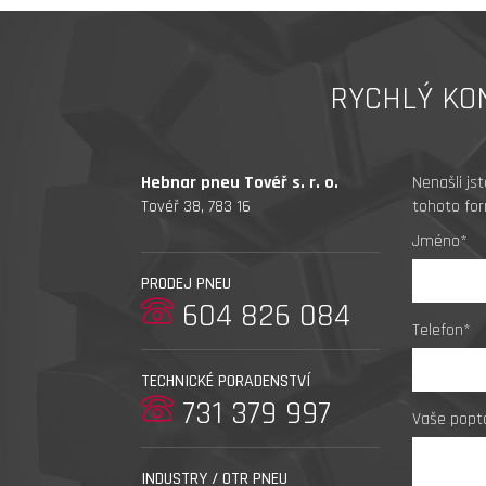
RYCHLÝ KO
Hebnar pneu Tovéř s. r. o.
Nenašli js
Tovéř 38, 783 16
tohoto for
Jméno*
PRODEJ PNEU
604 826 084
Telefon*
TECHNICKÉ PORADENSTVÍ
731 379 997
Vaše popt
INDUSTRY / OTR PNEU