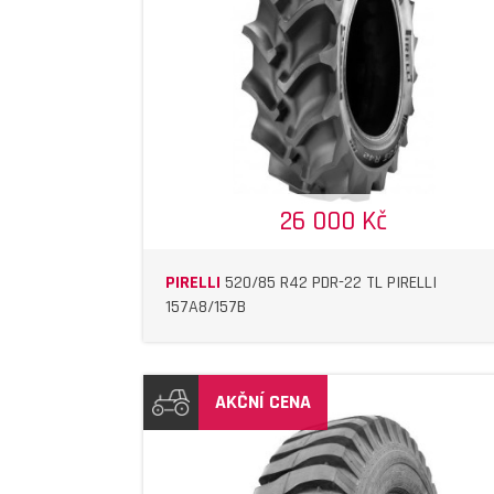
DETAIL
DETAIL
26 000 Kč
PIRELLI
520/85 R42 PDR-22 TL PIRELLI
157A8/157B
AKČNÍ CENA