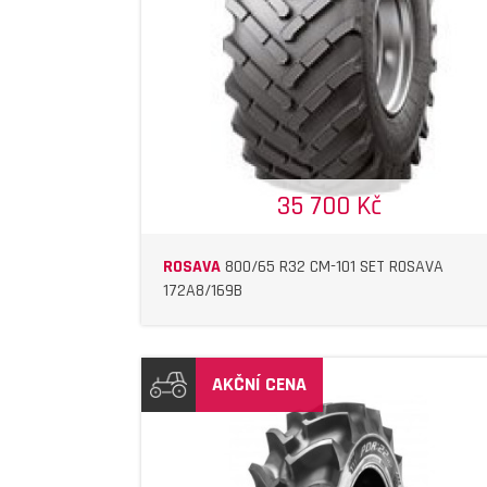
DETAIL
DETAIL
35 700 Kč
ROSAVA
800/65 R32 CM-101 SET ROSAVA
172A8/169B
AKČNÍ CENA