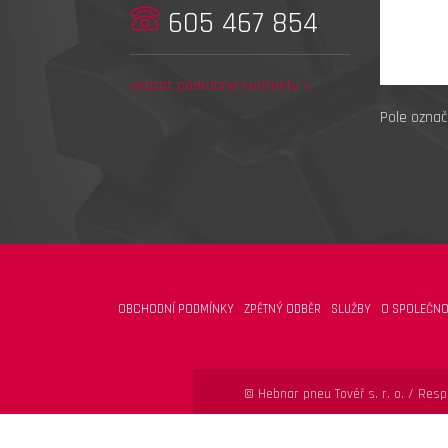
605 467 854
ukázat podrobné kontakty »
Pole označ
OBCHODNÍ PODMÍNKY
ZPĚTNÝ ODBĚR
SLUŽBY
O SPOLEČNO
© Hebnar pneu Tovéř s. r. o. /
Respo