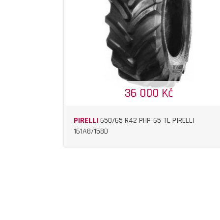
DETAIL
DETAIL
36 000 Kč
PIRELLI
650/65 R42 PHP-65 TL PIRELLI
161A8/158D