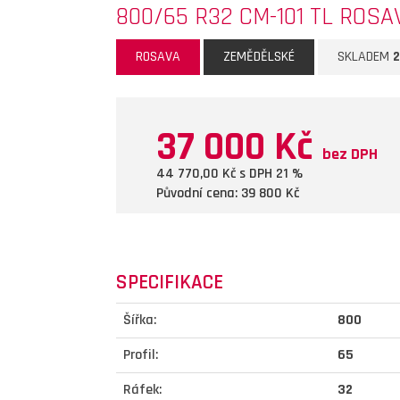
800/65 R32 CM-101 TL ROSA
ROSAVA
ZEMĚDĚLSKÉ
SKLADEM
2
37 000 Kč
bez DPH
44 770,00
Kč s DPH 21 %
Původní cena: 39 800
Kč
SPECIFIKACE
Šířka:
800
Profil:
65
Ráfek:
32