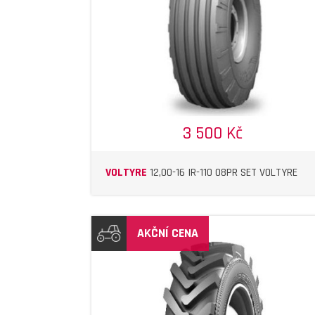
DETAIL
DETAIL
3 500 Kč
VOLTYRE
12,00-16 IR-110 08PR SET VOLTYRE
AKČNÍ CENA