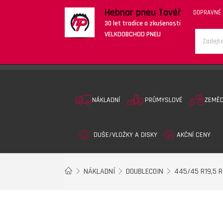
Hebnar pneu Tovéř
DOPRAVNÉ
30 let tradice a zkušeností
VELKOOBCHOD PNEU
NÁKLADNÍ
PRŮMYSLOVÉ
ZEMĚ
DUŠE/VLOŽKY A DISKY
AKČNÍ CENY
NÁKLADNÍ
DOUBLECOIN
445/45 R19,5 R