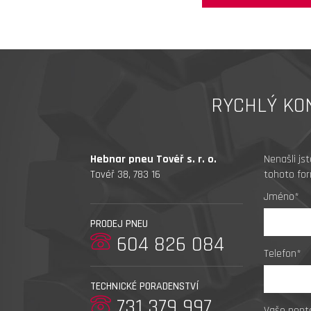
RYCHLÝ KO
Hebnar pneu Tovéř s. r. o.
Nenašli js
Tovéř 38, 783 16
tohoto for
Jméno*
PRODEJ PNEU
604 826 084
Telefon*
TECHNICKÉ PORADENSTVÍ
731 379 997
Vaše popt