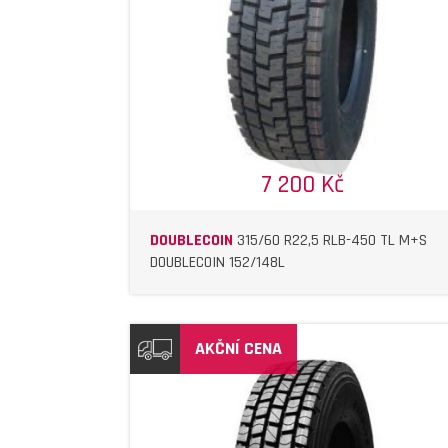
DETAIL
DETAIL
7 200 Kč
DOUBLECOIN
315/60 R22,5 RLB-450 TL M+S
DOUBLECOIN 152/148L
AKČNÍ CENA