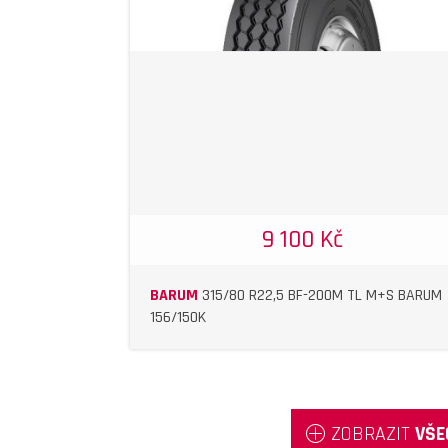
DETAIL
9 100 Kč
BARUM
315/80 R22,5 BF-200M TL M+S BARUM
156/150K
ZOBRAZIT
VŠE