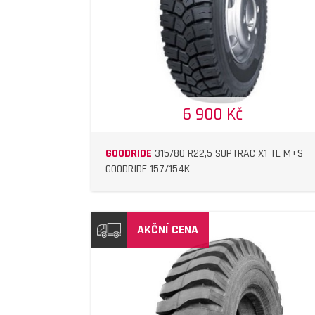
6 900 Kč
GOODRIDE
315/80 R22,5 SUPTRAC X1 TL M+S
GOODRIDE 157/154K
AKČNÍ CENA
DETAIL
DETAIL