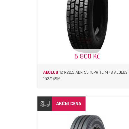
DETAIL
DETAIL
6 800 Kč
AEOLUS
12 R22,5 ADR-55 18PR TL M+S AEOLUS
152/149M
AKČNÍ CENA