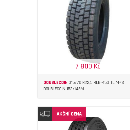
DETAIL
DETAIL
7 800 Kč
DOUBLECOIN
315/70 R22,5 RLB-450 TL M+S
DOUBLECOIN 152/148M
AKČNÍ CENA