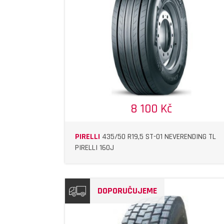
DETAIL
DETAIL
8 100 Kč
PIRELLI
435/50 R19,5 ST-01 NEVERENDING TL
PIRELLI 160J
DOPORUČUJEME