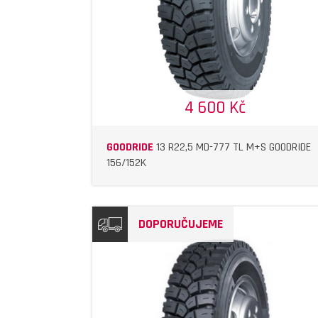
4 600 Kč
GOODRIDE
13 R22,5 MD-777 TL M+S GOODRIDE
156/152K
DOPORUČUJEME
DETAIL
DETAIL