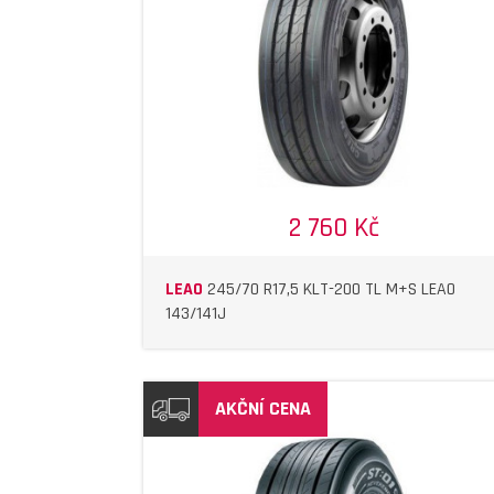
DETAIL
DETAIL
2 760 Kč
LEAO
245/70 R17,5 KLT-200 TL M+S LEAO
143/141J
AKČNÍ CENA