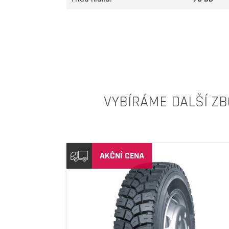
VYBÍRÁME DALŠÍ ZB
AKČNÍ CENA
DETAIL
DETAIL