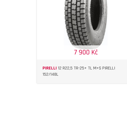
DETAIL
DETAIL
7 900 Kč
PIRELLI
12 R22,5 TR-25+ TL M+S PIRELLI
152/148L
DETAIL