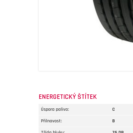
ENERGETICKÝ ŠTÍTEK
Úspora paliva:
C
Přilnavost:
B
Třída hluku:
76 DB