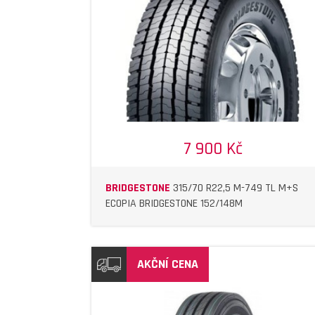
DETAIL
DETAIL
7 900 Kč
BRIDGESTONE
315/70 R22,5 M-749 TL M+S
ECOPIA BRIDGESTONE 152/148M
AKČNÍ CENA