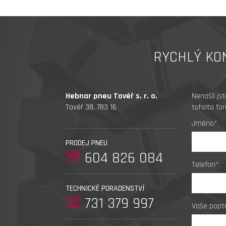
RYCHLÝ KO
Hebnar pneu Tovéř s. r. o.
Nenašli js
Tovéř 38, 783 16
tohoto for
Jméno*
PRODEJ PNEU
604 826 084
Telefon*
TECHNICKÉ PORADENSTVÍ
731 379 997
Vaše popt