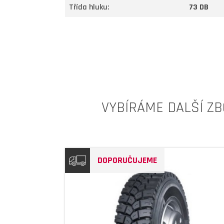
Třída hluku:
73 DB
VYBÍRÁME DALŠÍ ZB
DOPORUČUJEME
DETAIL
DETAIL