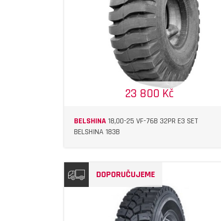
DETAIL
DETAIL
23 800 Kč
BELSHINA
18,00-25 VF-76B 32PR E3 SET
BELSHINA 183B
DOPORUČUJEME