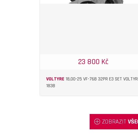
DETAIL
23 800 Kč
VOLTYRE
18,00-25 VF-76B 32PR E3 SET VOLTYR
183B
ZOBRAZIT
VŠE