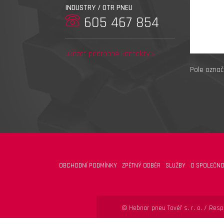
INDUSTRY / OTR PNEU
605 467 854
ukázat podrobné kontakty »
Pole označ
OBCHODNÍ PODMÍNKY
ZPĚTNÝ ODBĚR
SLUŽBY
O SPOLEČNO
© Hebnar pneu Tovéř s. r. o. /
Respo