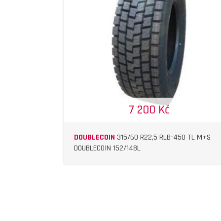
DETAIL
DETAIL
7 200 Kč
DOUBLECOIN
315/60 R22,5 RLB-450 TL M+S
DOUBLECOIN 152/148L