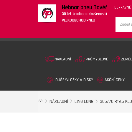
Hebnar pneu Tovéř
DOPRAVNÉ
30 let tradice a zkušeností
VELKOOBCHOD PNEU
NÁKLADNÍ
PRŮMYSLOVÉ
ZEMĚ
DUŠE/VLOŽKY A DISKY
AKČNÍ CENY
NÁKLADNÍ
LING LONG
305/70 R19,5 KL