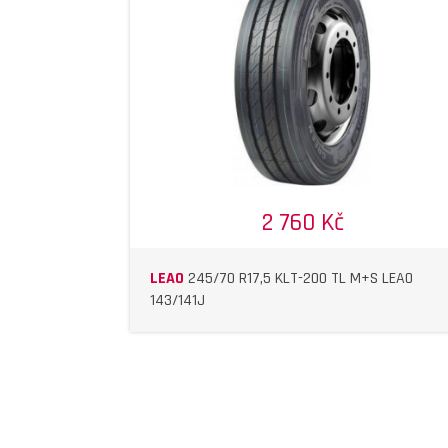
DETAIL
DETAIL
2 760 Kč
LEAO
245/70 R17,5 KLT-200 TL M+S LEAO
143/141J