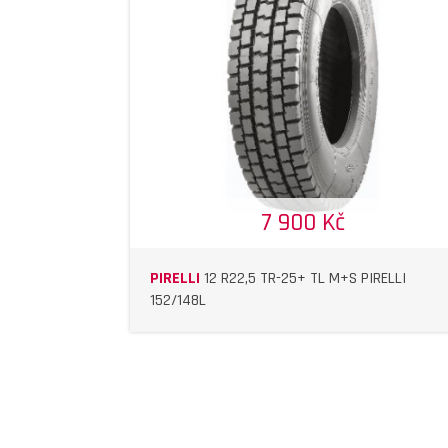
DETAIL
DETAIL
7 900 Kč
PIRELLI
12 R22,5 TR-25+ TL M+S PIRELLI
152/148L