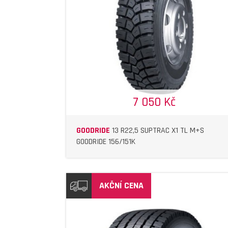
DETAIL
DETAIL
7 050 Kč
GOODRIDE
13 R22,5 SUPTRAC X1 TL M+S
GOODRIDE 156/151K
AKČNÍ CENA