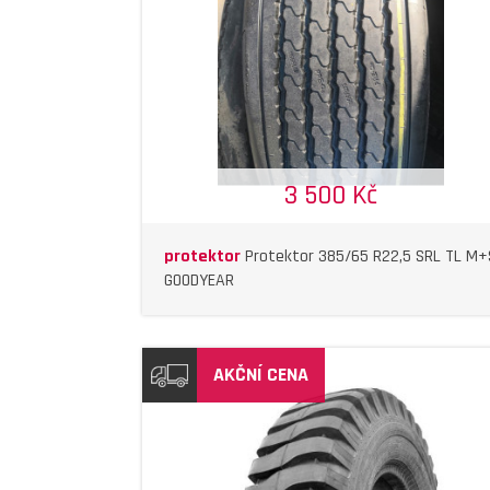
DETAIL
DETAIL
3 500 Kč
protektor
Protektor 385/65 R22,5 SRL TL M+
GOODYEAR
AKČNÍ CENA