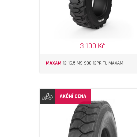
3 100 Kč
MAXAM
12-16,5 MS-906 12PR TL MAXAM
AKČNÍ CENA
DETAIL
DETAIL