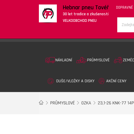
Hebnar pneu Tovéř
DOPRAVNÉ
30 let tradice a zkušeností
VELKOOBCHOD PNEU
NÁKLADNÍ
PRŮMYSLOVÉ
ZEMĚ
DUŠE/VLOŽKY A DISKY
AKČNÍ CENY
PRŮMYSLOVÉ
OZKA
23,1-26 KNK-77 14