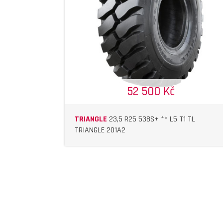
DETAIL
DETAIL
52 500 Kč
TRIANGLE
23,5 R25 538S+ ** L5 T1 TL
TRIANGLE 201A2
DETAIL