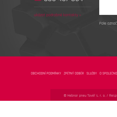
ukázat podrobné kontakty »
Pole označ
OBCHODNÍ PODMÍNKY
ZPĚTNÝ ODBĚR
SLUŽBY
O SPOLEČNO
© Hebnar pneu Tovéř s. r. o. /
Respo