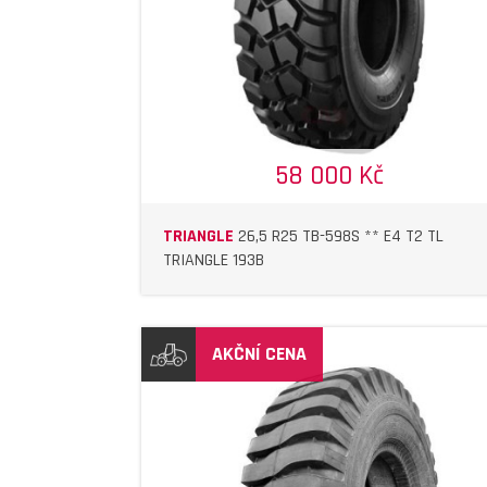
58 000 Kč
TRIANGLE
26,5 R25 TB-598S ** E4 T2 TL
TRIANGLE 193B
AKČNÍ CENA
DETAIL
DETAIL