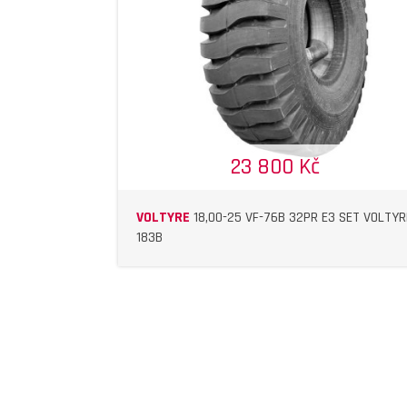
DETAIL
DETAIL
23 800 Kč
VOLTYRE
18,00-25 VF-76B 32PR E3 SET VOLTYR
183B
DETAIL