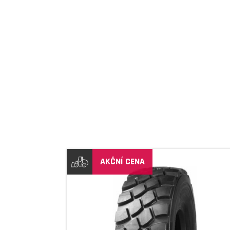
AKČNÍ CENA
DETAIL
DETAIL