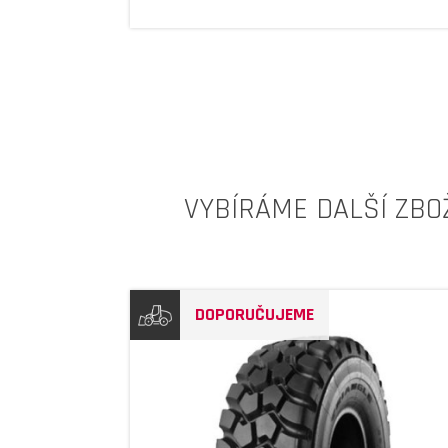
VYBÍRÁME DALŠÍ ZBO
DOPORUČUJEME
DETAIL
DETAIL