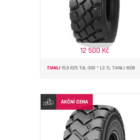
12 500 Kč
TIANLI
15,5 R25 TUL-300 * L3 TL TIANLI 160B
AKČNÍ CENA
DETAIL
DETAIL