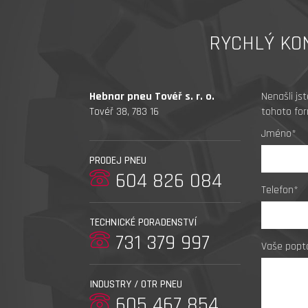
RYCHLÝ KO
Hebnar pneu Tovéř s. r. o.
Nenašli js
Tovéř 38, 783 16
tohoto for
Jméno*
PRODEJ PNEU
604 826 084
Telefon*
TECHNICKÉ PORADENSTVÍ
731 379 997
Vaše popt
INDUSTRY / OTR PNEU
605 467 854