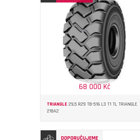
DETAIL
DETAIL
68 000 Kč
TRIANGLE
29,5 R29 TB-516 L3 T1 TL TRIANGLE
218A2
DOPORUČUJEME