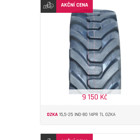
AKČNÍ CENA
DETAIL
DETAIL
9 150 Kč
OZKA
15,5-25 IND-80 14PR TL OZKA