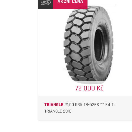
AKČNÍ CENA
DETAIL
DETAIL
72 000 Kč
TRIANGLE
21,00 R35 TB-526S ** E4 TL
TRIANGLE 201B