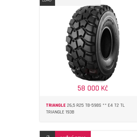
DETAIL
DETAIL
58 000 Kč
TRIANGLE
26,5 R25 TB-598S ** E4 T2 TL
TRIANGLE 193B