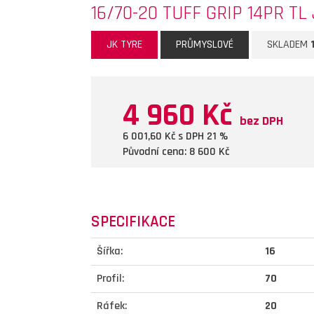
16/70-20 TUFF GRIP 14PR TL
JK TYRE
PRŮMYSLOVÉ
SKLADEM
4 960 Kč
bez DPH
6 001,60
Kč s DPH 21 %
Původní cena: 8 600
Kč
SPECIFIKACE
Šířka:
16
Profil:
70
Ráfek:
20