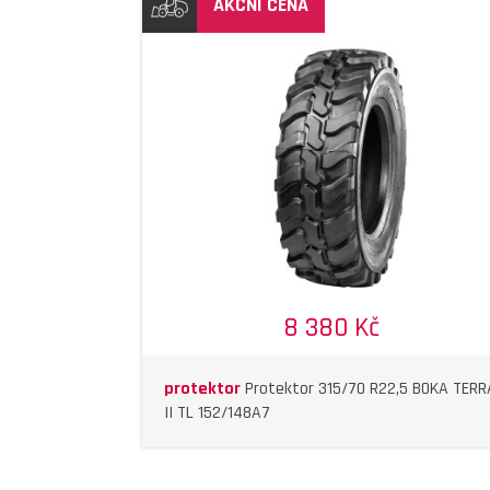
AKČNÍ CENA
DETAIL
DETAIL
8 380 Kč
protektor
Protektor 315/70 R22,5 BOKA TERR
II TL 152/148A7