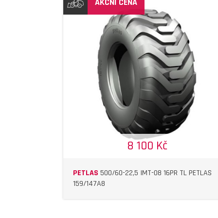
AKČNÍ CENA
DETAIL
DETAIL
8 100 Kč
PETLAS
500/60-22,5 IMT-08 16PR TL PETLAS
159/147A8