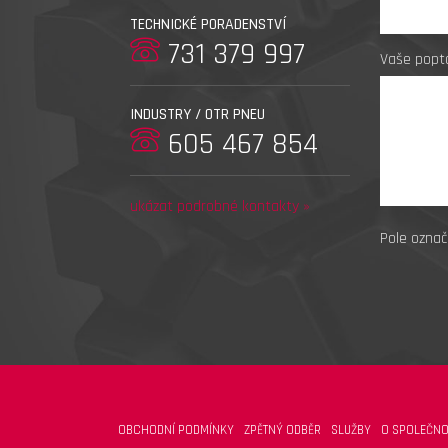
TECHNICKÉ PORADENSTVÍ
731 379 997
Vaše popt
INDUSTRY / OTR PNEU
605 467 854
ukázat podrobné kontakty »
Pole označ
OBCHODNÍ PODMÍNKY
ZPĚTNÝ ODBĚR
SLUŽBY
O SPOLEČNO