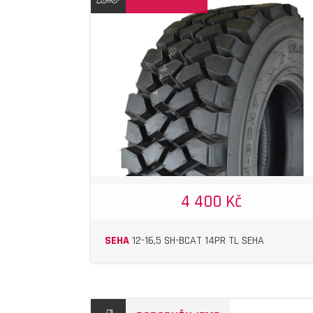
DETAIL
DETAIL
4 400 Kč
SEHA
12-16,5 SH-BCAT 14PR TL SEHA