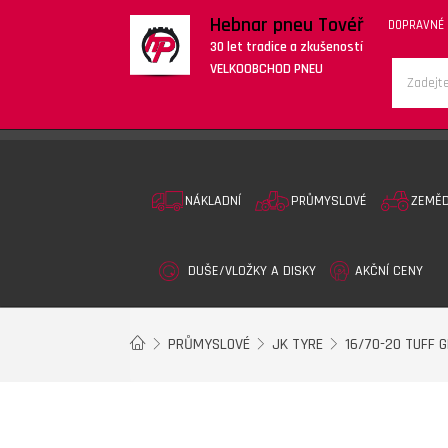
Hebnar pneu Tovéř
DOPRAVNÉ
30 let tradice a zkušeností
VELKOOBCHOD PNEU
NÁKLADNÍ
PRŮMYSLOVÉ
ZEMĚ
DUŠE/VLOŽKY A DISKY
AKČNÍ CENY
PRŮMYSLOVÉ
JK TYRE
16/70-20 TUFF G