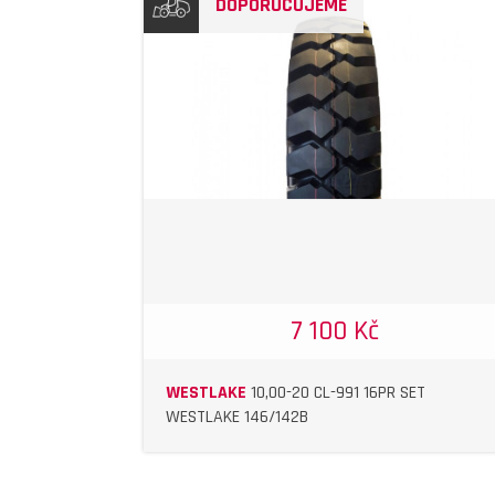
DOPORUČUJEME
DETAIL
7 100 Kč
WESTLAKE
10,00-20 CL-991 16PR SET
WESTLAKE 146/142B