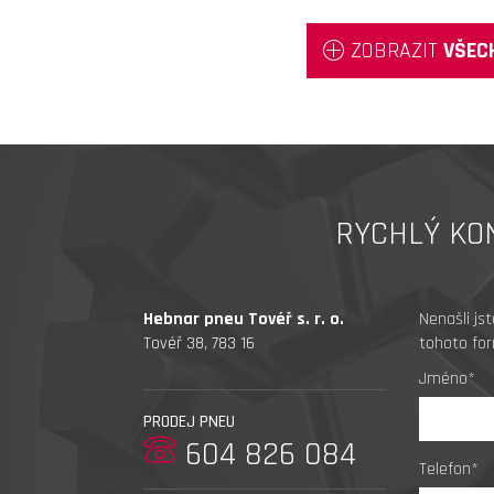
ZOBRAZIT
VŠEC
RYCHLÝ KO
Hebnar pneu Tovéř s. r. o.
Nenašli js
Tovéř 38, 783 16
tohoto for
Jméno*
PRODEJ PNEU
604 826 084
Telefon*