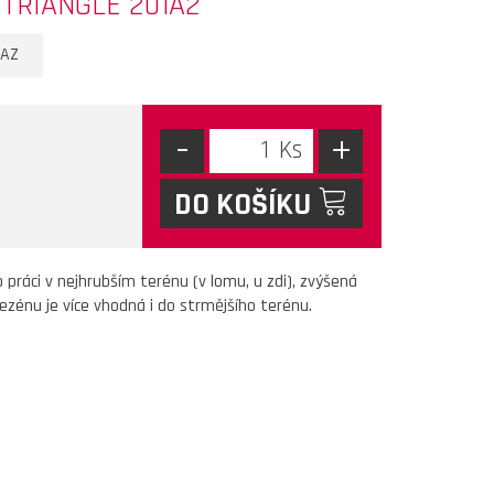
L TRIANGLE 201A2
TAZ
-
+
DO KOŠÍKU
práci v nejhrubším terénu (v lomu, u zdi), zvýšená
ezénu je více vhodná i do strmějšího terénu.