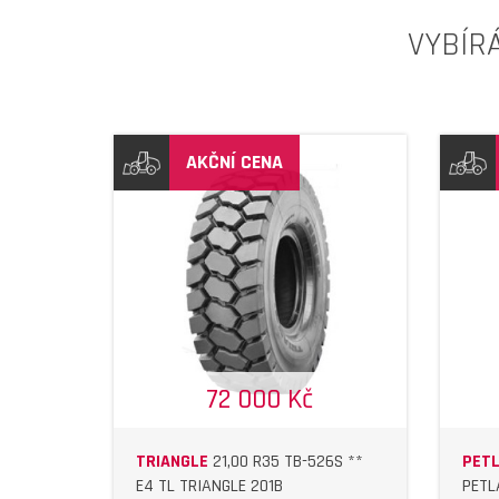
VYBÍR
AKČNÍ CENA
IL
DETAIL
72 000 Kč
TRIANGLE
21,00 R35 TB-526S **
PET
E4 TL TRIANGLE 201B
PETL