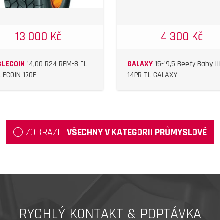
13 000 Kč
4 300 Kč
LECOIN
14,00 R24 REM-8 TL
GALAXY
15-19,5 Beefy Baby II
LECOIN 170E
14PR TL GALAXY
ZOBRAZIT
VŠECHNY V KATEGORII PRŮMYSLOVÉ
RYCHLÝ KONTAKT & POPTÁVKA