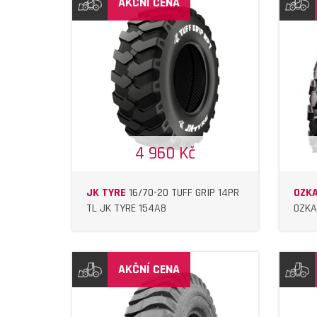
AKČNÍ CENA
IL
DETAIL
4 960 Kč
JK TYRE
16/70-20 TUFF GRIP 14PR
OZK
TL JK TYRE 154A8
OZKA
AKČNÍ CENA