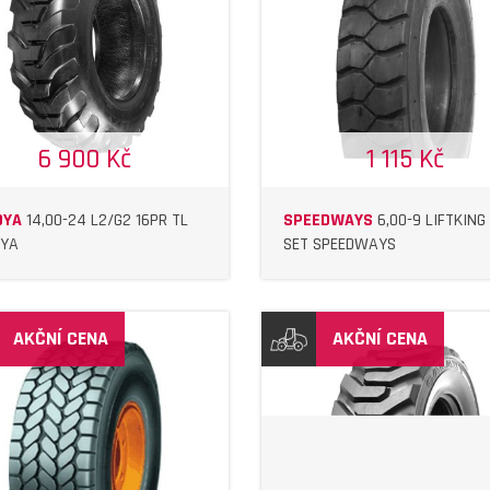
DETAIL
DETAIL
6 900 Kč
1 115 Kč
OYA
14,00-24 L2/G2 16PR TL
SPEEDWAYS
6,00-9 LIFTKING
YA
SET SPEEDWAYS
AKČNÍ CENA
AKČNÍ CENA
DETAIL
DETAIL