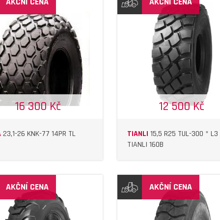
AKČNÍ CENA
AKČNÍ CENA
DETAIL
DETAIL
16 300 Kč
12 500 Kč
A
23,1-26 KNK-77 14PR TL
TIANLI
15,5 R25 TUL-300 * L3
TIANLI 160B
AKČNÍ CENA
AKČNÍ CENA