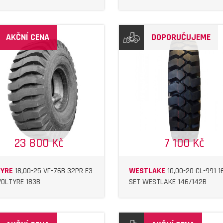
AKČNÍ CENA
DOPORUČUJEME
DETAIL
DETAIL
23 800 Kč
7 100 Kč
TYRE
18,00-25 VF-76B 32PR E3
WESTLAKE
10,00-20 CL-991 1
VOLTYRE 183B
SET WESTLAKE 146/142B