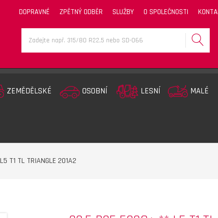
DOPRAVNÉ
ZPĚTNÝ ODBĚR
SLUŽBY
O SPOLEČNOSTI
KONTA
ZEMĚDĚLSKÉ
OSOBNÍ
LESNÍ
MALÉ
 L5 T1 TL TRIANGLE 201A2