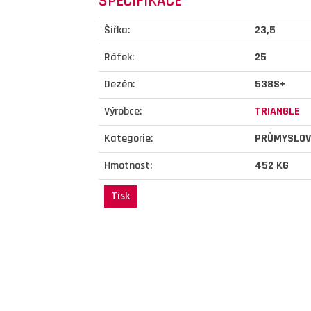
SPECIFIKACE
Šířka:
23,5
Ráfek:
25
Dezén:
538S+
Výrobce:
TRIANGLE
Kategorie:
PRŮMYSLOV
Hmotnost:
452 KG
Tisk