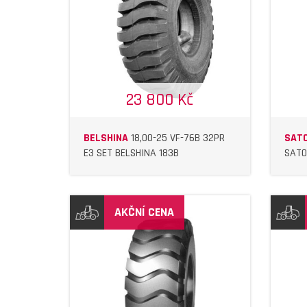
IL
DETAIL
23 800 Kč
BELSHINA
18,00-25 VF-76B 32PR
SAT
E3 SET BELSHINA 183B
SATO
AKČNÍ CENA
IL
DETAIL