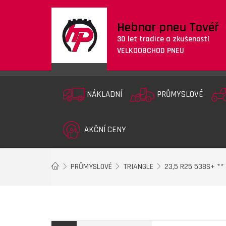
Hebnar pneu Tovéř
30 let tradice a zkušeností
VELKOOBCHOD PNEU
NÁKLADNÍ
PRŮMYSLOVÉ
AKČNÍ CENY
PRŮMYSLOVÉ
TRIANGLE
23,5 R25 538S+ **