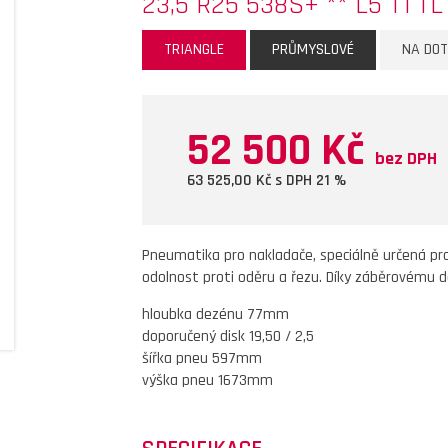
23,5 R25 538S+ ** L5 T1 T
TRIANGLE
PRŮMYSLOVÉ
NA DO
52 500 Kč
bez DPH
63 525,00
Kč s DPH 21 %
Pneumatika pro nakladače, speciálně určená pro 
odolnost proti oděru a řezu. Díky záběrovému d
hloubka dezénu 77mm
doporučený disk 19,50 / 2,5
šířka pneu 597mm
výška pneu 1673mm