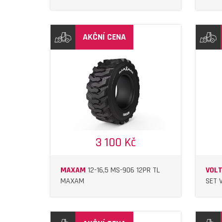
AKČNÍ CENA
IL
DETAIL
3 100 Kč
MAXAM
12-16,5 MS-906 12PR TL
VOL
MAXAM
SET 