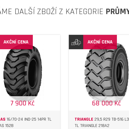
ÁME DALŠÍ ZBOŽÍ Z KATEGORIE
PRŮM
AKČNÍ CENA
AKČNÍ CENA
DETAIL
DETAIL
7 900 Kč
68 000 Kč
LAS
16/70-24 IND-25 14PR TL
TRIANGLE
29,5 R29 TB-516 L3
AS 152B
TL TRIANGLE 218A2