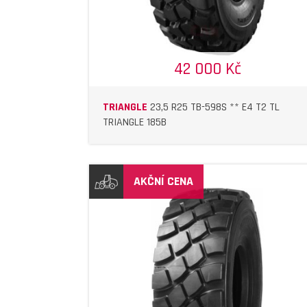
42 000 Kč
TRIANGLE
23,5 R25 TB-598S ** E4 T2 TL
TRIANGLE 185B
AKČNÍ CENA
DETAIL
DETAIL