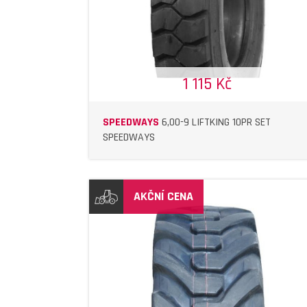
1 115 Kč
SPEEDWAYS
6,00-9 LIFTKING 10PR SET
SPEEDWAYS
AKČNÍ CENA
DETAIL
DETAIL