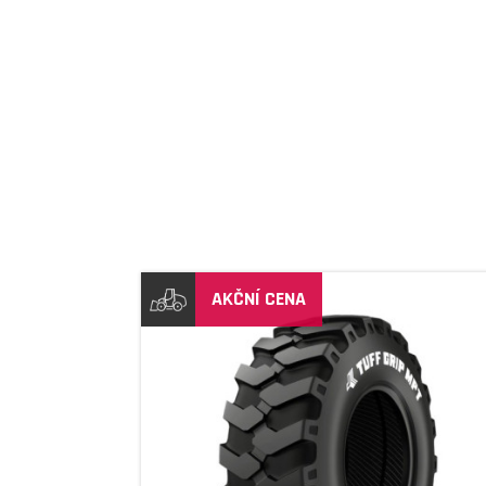
AKČNÍ CENA
DETAIL
DETAIL