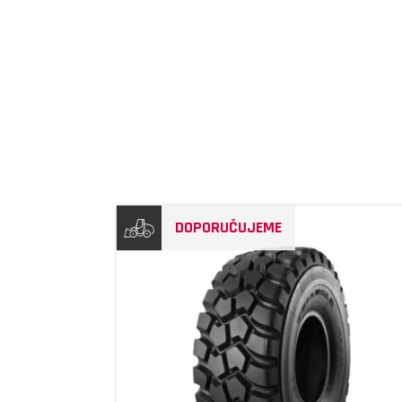
DOPORUČUJEME
DETAIL
DETAIL