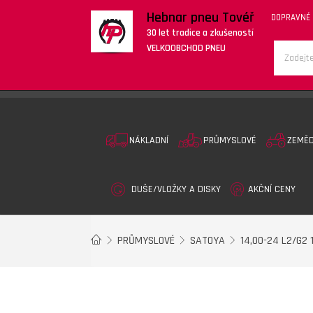
Hebnar pneu Tovéř
DOPRAVNÉ
30 let tradice a zkušeností
VELKOOBCHOD PNEU
NÁKLADNÍ
PRŮMYSLOVÉ
ZEMĚ
DUŠE/VLOŽKY A DISKY
AKČNÍ CENY
PRŮMYSLOVÉ
SATOYA
14,00-24 L2/G2