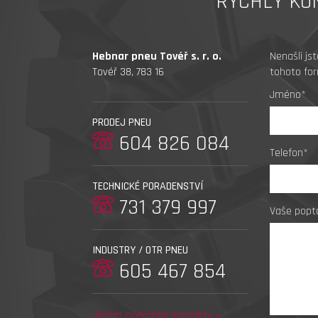
RYCHLÝ KO
Hebnar pneu Tovéř s. r. o.
Nenašli js
Tovéř 38, 783 16
tohoto for
Jméno*
PRODEJ PNEU
604 826 084
Telefon*
TECHNICKÉ PORADENSTVÍ
731 379 997
Vaše popt
INDUSTRY / OTR PNEU
605 467 854
ukázat podrobné kontakty »