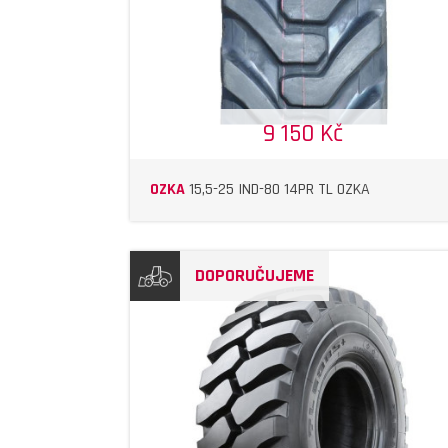
9 150 Kč
OZKA
15,5-25 IND-80 14PR TL OZKA
DOPORUČUJEME
DETAIL
DETAIL