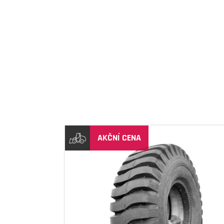
AKČNÍ CENA
DETAIL
DETAIL