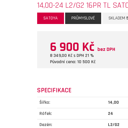
14,00-24 L2/G2 16PR TL SAT
SATOYA
PRŮMYSLOVÉ
SKLADEM
6 900 Kč
bez DPH
8 349,00
Kč s DPH 21 %
Původní cena: 10 500
Kč
SPECIFIKACE
Šířka:
14,00
Ráfek:
24
Dezén:
L2/G2