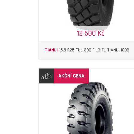
12 500 Kč
TIANLI
15,5 R25 TUL-300 * L3 TL TIANLI 160B
AKČNÍ CENA
DETAIL
DETAIL