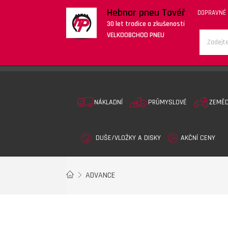
Hebnar pneu Tovéř
DOPRAVNÉ
30 let tradice a zkušeností
VELKOOBCHOD PNEU
NÁKLADNÍ
PRŮMYSLOVÉ
ZEMĚ
DUŠE/VLOŽKY A DISKY
AKČNÍ CENY
ADVANCE