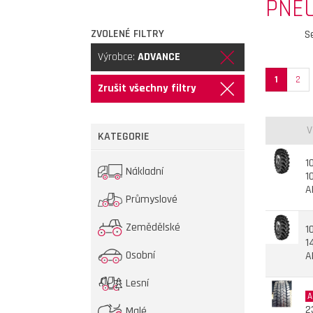
PNE
ZVOLENÉ FILTRY
S
Výrobce:
ADVANCE
1
2
Zrušit všechny filtry
V
KATEGORIE
1
Nákladní
1
A
Průmyslové
Zemědělské
1
1
Osobní
A
Lesní
A
2
Malé