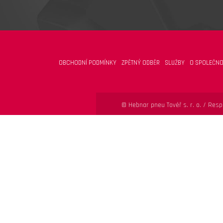
OBCHODNÍ PODMÍNKY
ZPĚTNÝ ODBĚR
SLUŽBY
O SPOLEČNO
© Hebnar pneu Tovéř s. r. o. /
Respo