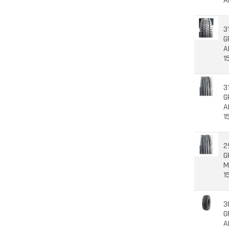
A
3
G
A
1
3
G
A
1
2
G
M
1
3
G
A