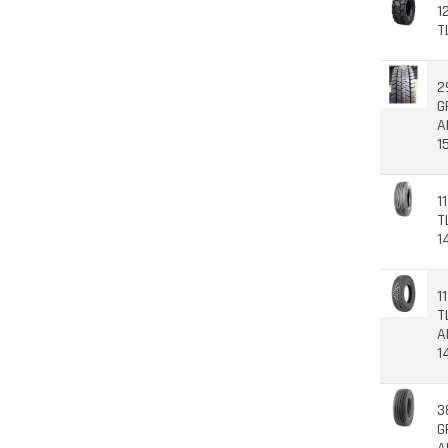
1
T
2
G
A
1
1
T
1
1
T
A
1
3
G