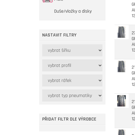
G
A
Duše/vložky a disky
1
2
NASTAVIT FILTRY
G
A
1
2
G
A
1
2
G
A
1
PŘIDAT FILTR DLE VÝROBCE