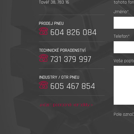
Tovéř 38, 783 16
tohoto for
Jméno*
PRODEJ PNEU
604 826 084
Telefon*
TECHNICKÉ PORADENSTVÍ
731 379 997
Vaše popt
INDUSTRY / OTR PNEU
605 467 854
ukázat podrobné kontakty »
Pole označ