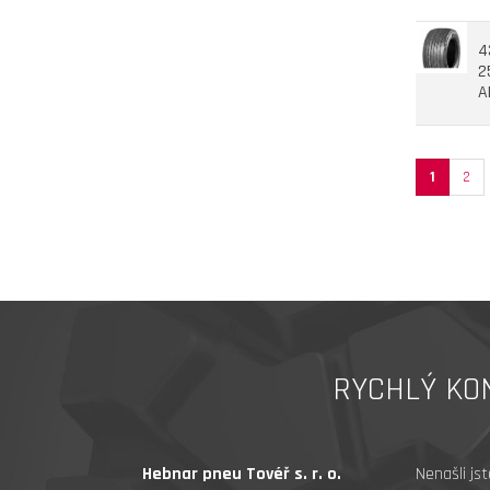
4
2
A
1
2
RYCHLÝ KO
Hebnar pneu Tovéř s. r. o.
Nenašli js