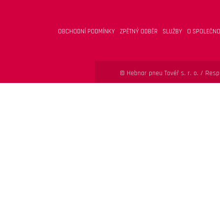
OBCHODNÍ PODMÍNKY
ZPĚTNÝ ODBĚR
SLUŽBY
O SPOLEČNO
© Hebnar pneu Tovéř s. r. o. /
Respo