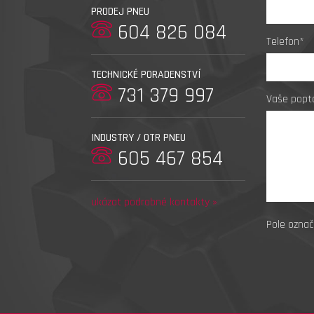
PRODEJ PNEU
604 826 084
Telefon*
TECHNICKÉ PORADENSTVÍ
731 379 997
Vaše popt
INDUSTRY / OTR PNEU
605 467 854
ukázat podrobné kontakty »
Pole označ