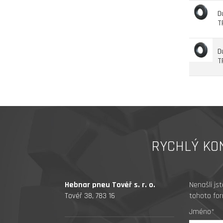
D
T
D
T
RYCHLÝ KO
Hebnar pneu Tovéř s. r. o.
Nenašli js
Tovéř 38, 783 16
tohoto for
Jméno*