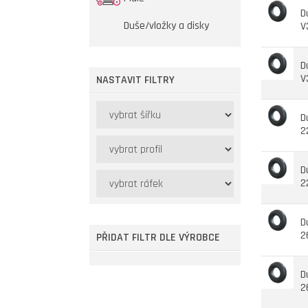
D
Duše/vložky a disky
V
D
V
NASTAVIT FILTRY
D
2
D
2
D
2
PŘIDAT FILTR DLE VÝROBCE
D
2