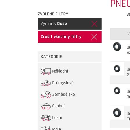
PNE
ZVOLENÉ FILTRY
S
Výrobce:
Duše
V
Zrušit všechny filtry
D
V
KATEGORIE
D
Nákladní
2
Průmyslové
D
Zemědělské
3
Osobní
D
Lesní
T
Malé