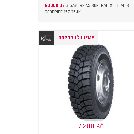
GOODRIDE
315/80 R22,5 SUPTRAC X1 TL M+S
GOODRIDE 157/154K
DOPORUČUJEME
DETAIL
DETAIL
7 200 Kč