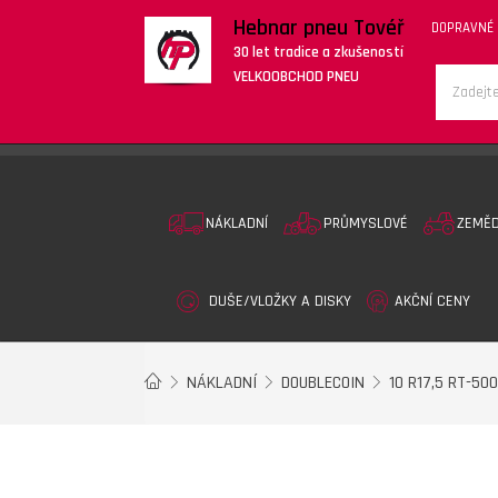
Hebnar pneu Tovéř
DOPRAVNÉ
30 let tradice a zkušeností
VELKOOBCHOD PNEU
NÁKLADNÍ
PRŮMYSLOVÉ
ZEMĚ
DUŠE/VLOŽKY A DISKY
AKČNÍ CENY
NÁKLADNÍ
DOUBLECOIN
10 R17,5 RT-50