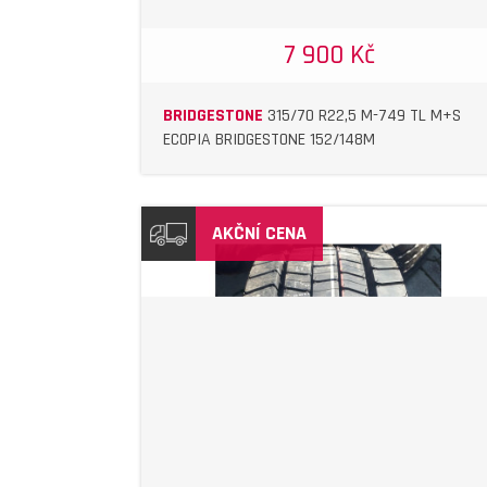
7 900 Kč
BRIDGESTONE
315/70 R22,5 M-749 TL M+S
ECOPIA BRIDGESTONE 152/148M
AKČNÍ CENA
DETAIL
DETAIL