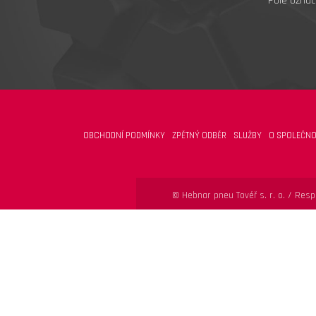
Pole označ
OBCHODNÍ PODMÍNKY
ZPĚTNÝ ODBĚR
SLUŽBY
O SPOLEČNO
© Hebnar pneu Tovéř s. r. o. /
Respo