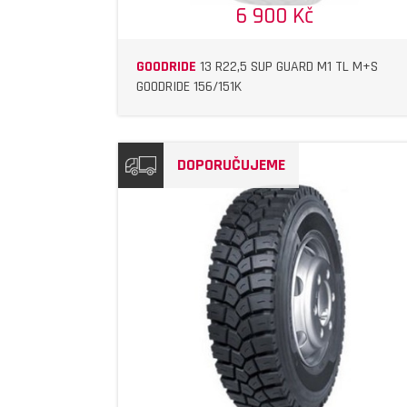
6 900 Kč
GOODRIDE
13 R22,5 SUP GUARD M1 TL M+S
GOODRIDE 156/151K
DOPORUČUJEME
DETAIL
DETAIL