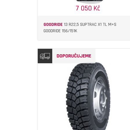
7 050 Kč
GOODRIDE
13 R22,5 SUPTRAC X1 TL M+S
GOODRIDE 156/151K
DOPORUČUJEME
DETAIL
DETAIL