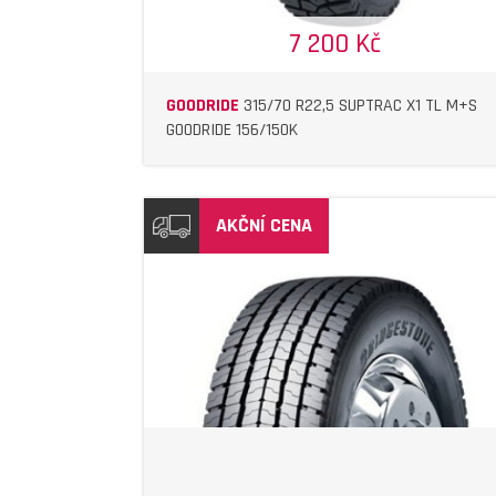
7 200 Kč
GOODRIDE
315/70 R22,5 SUPTRAC X1 TL M+S
GOODRIDE 156/150K
AKČNÍ CENA
DETAIL
DETAIL