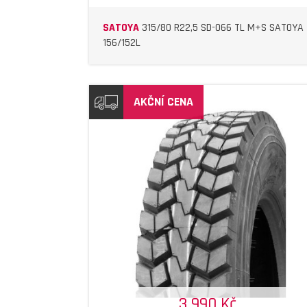
SATOYA
315/80 R22,5 SD-066 TL M+S SATOYA
156/152L
AKČNÍ CENA
DETAIL
DETAIL
3 990 Kč