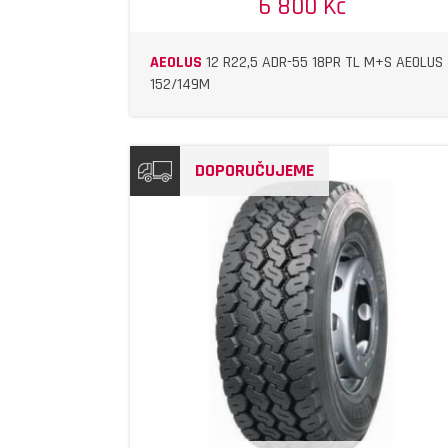
6 800 Kč
AEOLUS
12 R22,5 ADR-55 18PR TL M+S AEOLUS
152/149M
DOPORUČUJEME
DETAIL
DETAIL