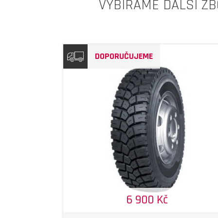
VYBÍRÁME DALŠÍ ZB
DOPORUČUJEME
DETAIL
DETAIL
6 900 Kč