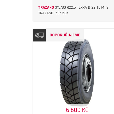
TRAZANO
315/80 R22,5 TERRA D-22 TL M+S
TRAZANO 156/153K
DOPORUČUJEME
DETAIL
DETAIL
6 600 Kč