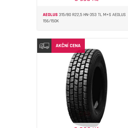
AEOLUS
315/80 R22,5 HN-353 TL M+S AEOLUS
156/150K
AKČNÍ CENA
DETAIL
DETAIL