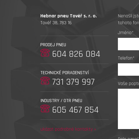
Hebnar pneu Tovéř s. r. o.
Nenašli js
Tovéř 38, 783 16
tohoto for
Jméno*
PRODEJ PNEU
604 826 084
Telefon*
TECHNICKÉ PORADENSTVÍ
731 379 997
Vaše popt
INDUSTRY / OTR PNEU
605 467 854
ukázat podrobné kontakty »