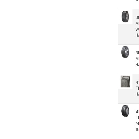
3
A
w
H
3
A
H
4
T
H
4
T
M
1