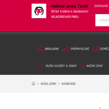
Hebnar pneu Tovéř
DOPRAVNÉ
30 let tradice a zkušeností
VELKOOBCHOD PNEU
NÁKLADNÍ
PRŮMYSLOVÉ
ZEMĚ
DUŠE/VLOŽKY A DISKY
AKČNÍ CENY
NÁKLADNÍ
HANKOOK