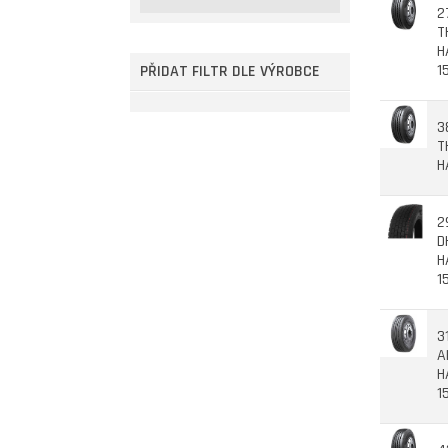
2
T
H
1
PŘIDAT FILTR DLE VÝROBCE
3
T
H
2
D
H
1
3
A
H
1