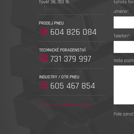
Tovéř 38, 783 16
tohoto for
Jméno*
PRODEJ PNEU
604 826 084
Telefon*
TECHNICKÉ PORADENSTVÍ
731 379 997
Vaše popt
INDUSTRY / OTR PNEU
605 467 854
ukázat podrobné kontakty »
Pole označ