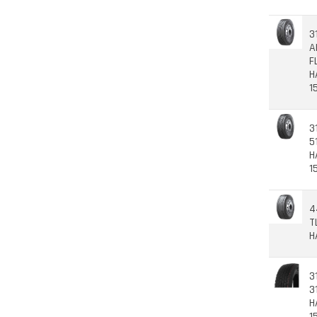
3
A
F
H
1
3
5
H
1
4
T
H
3
3
H
1