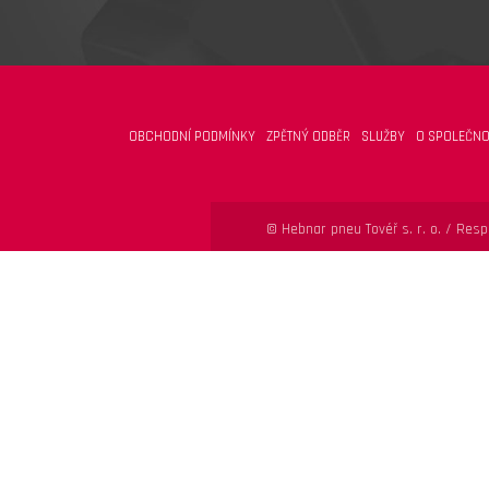
OBCHODNÍ PODMÍNKY
ZPĚTNÝ ODBĚR
SLUŽBY
O SPOLEČNO
© Hebnar pneu Tovéř s. r. o. /
Respo