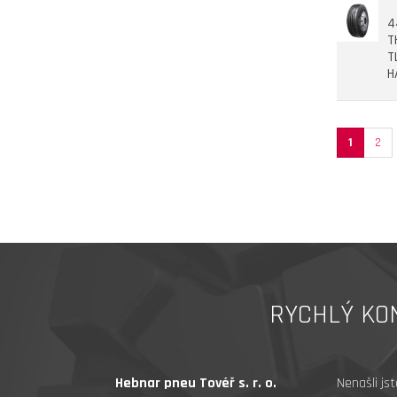
4
T
T
H
1
2
RYCHLÝ KO
Hebnar pneu Tovéř s. r. o.
Nenašli js