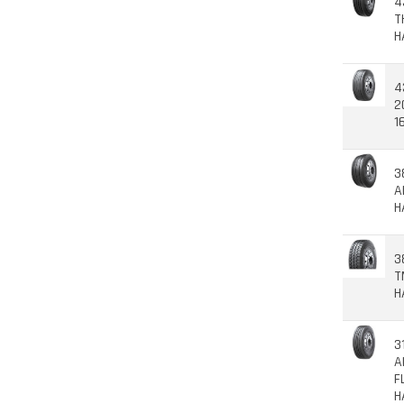
4
T
H
4
2
1
3
A
H
3
T
H
3
A
F
H