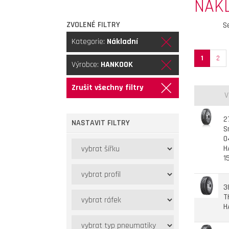
NÁK
ZVOLENÉ FILTRY
S
Kategorie:
Nákladní
1
2
Výrobce:
HANKOOK
Zrušit všechny filtry
V
2
NASTAVIT FILTRY
S
0
H
1
3
T
H