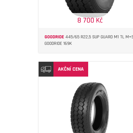
8 700 Kč
GOODRIDE
445/65 R22,5 SUP GUARD M1 TL M+
GOODRIDE 169K
AKČNÍ CENA
DETAIL
DETAIL