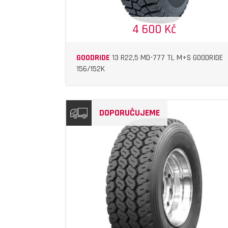
4 600 Kč
GOODRIDE
13 R22,5 MD-777 TL M+S GOODRIDE
156/152K
DOPORUČUJEME
DETAIL
DETAIL