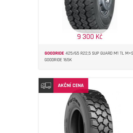
9 300 Kč
GOODRIDE
425/65 R22,5 SUP GUARD M1 TL M+
GOODRIDE 165K
AKČNÍ CENA
DETAIL
DETAIL