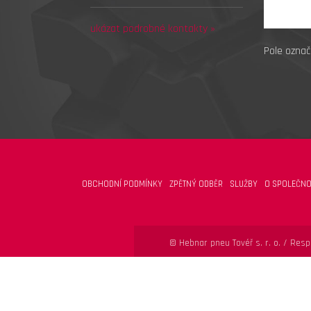
ukázat podrobné kontakty »
Pole označ
OBCHODNÍ PODMÍNKY
ZPĚTNÝ ODBĚR
SLUŽBY
O SPOLEČNO
© Hebnar pneu Tovéř s. r. o. /
Respo