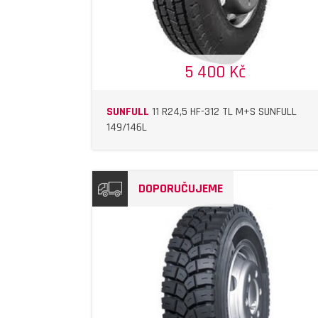
5 400 Kč
SUNFULL
11 R24,5 HF-312 TL M+S SUNFULL
149/146L
DOPORUČUJEME
DETAIL
DETAIL