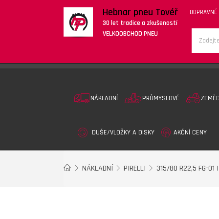
Hebnar pneu Tovéř
DOPRAVNÉ
30 let tradice a zkušeností
VELKOOBCHOD PNEU
NÁKLADNÍ
PRŮMYSLOVÉ
ZEMĚ
DUŠE/VLOŽKY A DISKY
AKČNÍ CENY
NÁKLADNÍ
PIRELLI
315/80 R22,5 FG-01 