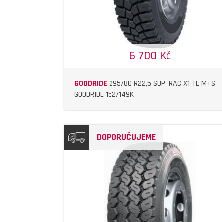
6 700 Kč
GOODRIDE
295/80 R22,5 SUPTRAC X1 TL M+S
GOODRIDE 152/149K
DOPORUČUJEME
DETAIL
DETAIL