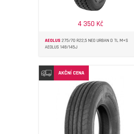
4 350 Kč
AEOLUS
275/70 R22,5 NEO URBAN D TL M+S
AEOLUS 148/145J
AKČNÍ CENA
DETAIL
DETAIL