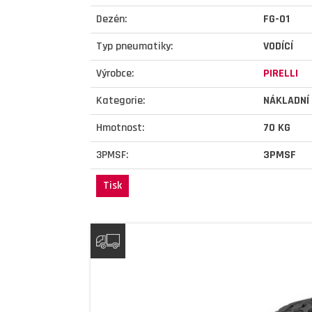
Dezén:
FG-01
Typ pneumatiky:
VODÍCÍ
Výrobce:
PIRELLI
Kategorie:
NÁKLADNÍ
Hmotnost:
70 KG
3PMSF:
3PMSF
Tisk