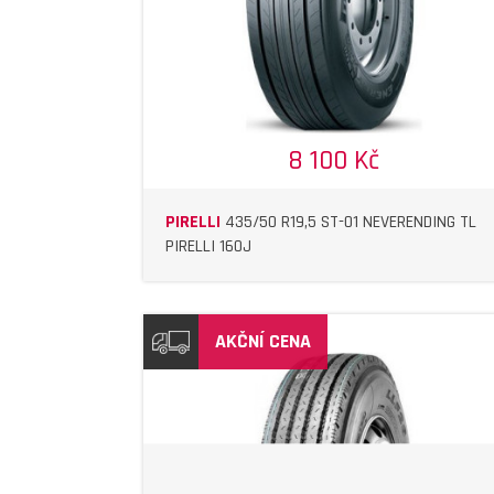
8 100 Kč
PIRELLI
435/50 R19,5 ST-01 NEVERENDING TL
PIRELLI 160J
AKČNÍ CENA
DETAIL
DETAIL