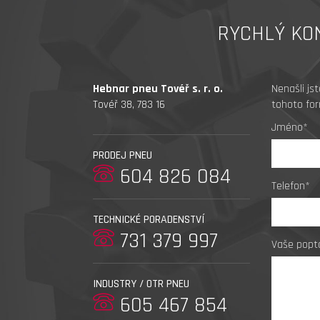
RYCHLÝ KO
Hebnar pneu Tovéř s. r. o.
Nenašli js
Tovéř 38, 783 16
tohoto for
Jméno*
PRODEJ PNEU
604 826 084
Telefon*
TECHNICKÉ PORADENSTVÍ
731 379 997
Vaše popt
INDUSTRY / OTR PNEU
605 467 854