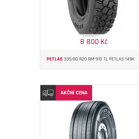
8 800 Kč
PETLAS
335/80 R20 RM-910 TL PETLAS 149K
AKČNÍ CENA
DETAIL
DETAIL