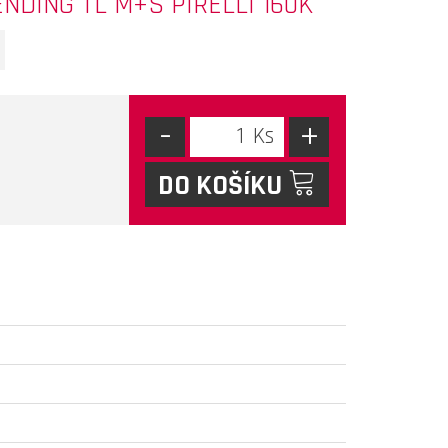
ENDING TL M+S PIRELLI 160K
-
+
DO KOŠÍKU