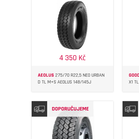
IL
DETAIL
4 350 Kč
AEOLUS
275/70 R22,5 NEO URBAN
GOOD
D TL M+S AEOLUS 148/145J
X1 T
DOPORUČUJEME