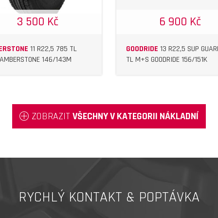
3 500 Kč
6 900 Kč
ERSTONE
11 R22,5 785 TL
GOODRIDE
13 R22,5 SUP GUAR
AMBERSTONE 146/143M
TL M+S GOODRIDE 156/151K
ZOBRAZIT
VŠECHNY V KATEGORII NÁKLADNÍ
RYCHLÝ KONTAKT & POPTÁVKA