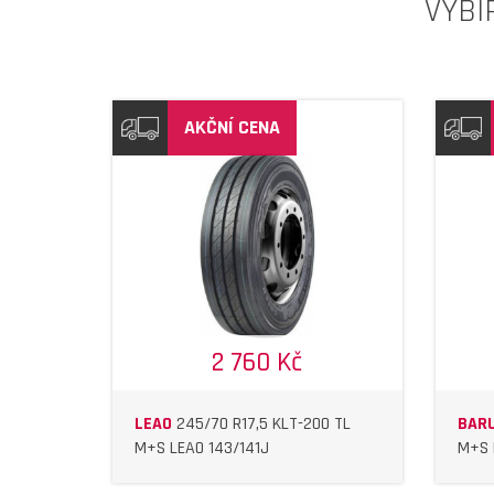
VYBÍ
AKČNÍ CENA
IL
DETAIL
2 760 Kč
LEAO
245/70 R17,5 KLT-200 TL
BAR
M+S LEAO 143/141J
M+S 