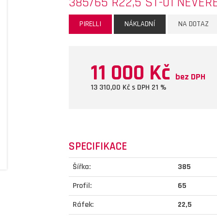
385/65 R22,5 ST-01 NEVER
PIRELLI
NÁKLADNÍ
NA DOTAZ
11 000 Kč
bez DPH
13 310,00
Kč s DPH 21 %
SPECIFIKACE
Šířka:
385
Profil:
65
Ráfek:
22,5