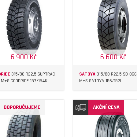
DETAIL
DETAIL
6 900 Kč
6 600 Kč
RIDE
315/80 R22,5 SUPTRAC
SATOYA
315/80 R22,5 SD-066
L M+S GOODRIDE 157/154K
M+S SATOYA 156/152L
DOPORUČUJEME
AKČNÍ CENA