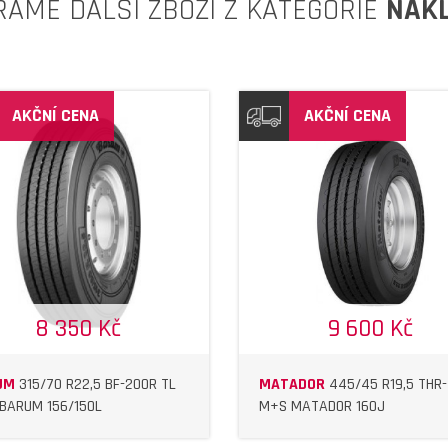
RÁME DALŠÍ ZBOŽÍ Z KATEGORIE
NÁK
AKČNÍ CENA
AKČNÍ CENA
DETAIL
DETAIL
8 350 Kč
9 600 Kč
UM
315/70 R22,5 BF-200R TL
MATADOR
445/45 R19,5 THR-
BARUM 156/150L
M+S MATADOR 160J