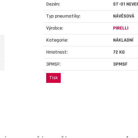
Dezén:
ST-01 NEVE
Typ pneumatiky:
NÁVĚSOVÁ
Výrobce:
PIRELLI
Kategorie:
NÁKLADNÍ
Hmotnost:
72 KG
3PMSF:
3PMSF
Tisk