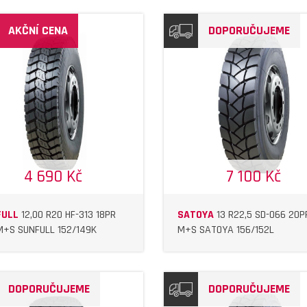
AKČNÍ CENA
DOPORUČUJEME
DETAIL
DETAIL
4 690 Kč
7 100 Kč
FULL
12,00 R20 HF-313 18PR
SATOYA
13 R22,5 SD-066 20P
M+S SUNFULL 152/149K
M+S SATOYA 156/152L
DOPORUČUJEME
DOPORUČUJEME