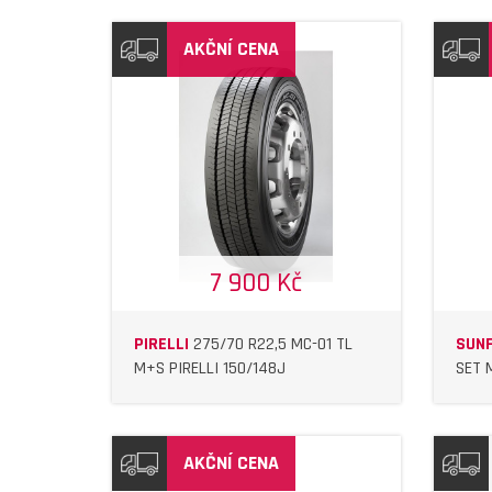
AKČNÍ CENA
IL
DETAIL
7 900 Kč
PIRELLI
275/70 R22,5 MC-01 TL
SUN
M+S PIRELLI 150/148J
SET 
AKČNÍ CENA