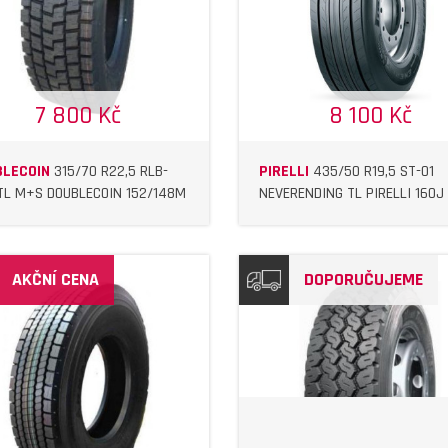
DETAIL
DETAIL
7 800 Kč
8 100 Kč
LECOIN
315/70 R22,5 RLB-
PIRELLI
435/50 R19,5 ST-01
TL M+S DOUBLECOIN 152/148M
NEVERENDING TL PIRELLI 160J
AKČNÍ CENA
DOPORUČUJEME
DETAIL
DETAIL