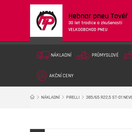
Hebnar pneu Tovéř
30 let tradice a zkušeností
VELKOOBCHOD PNEU
NÁKLADNÍ
PRŮMYSLOVÉ
AKČNÍ CENY
NÁKLADNÍ
PIRELLI
385/65 R22,5 ST-01 NEV