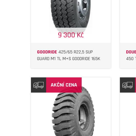
IL
DETAIL
9 300 Kč
GOODRIDE
425/65 R22,5 SUP
DOUB
GUARD M1 TL M+S GOODRIDE 165K
450 
AKČNÍ CENA
IL
DETAIL