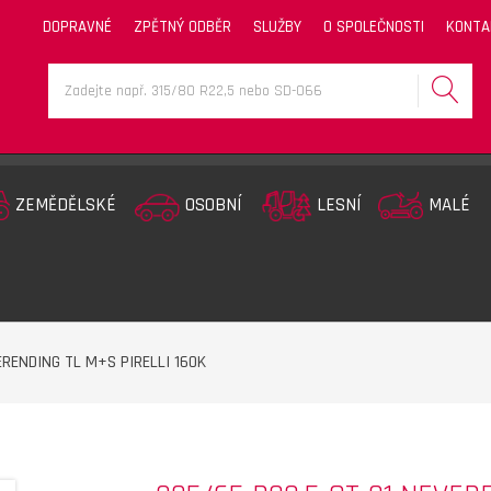
DOPRAVNÉ
ZPĚTNÝ ODBĚR
SLUŽBY
O SPOLEČNOSTI
KONTA
ZEMĚDĚLSKÉ
OSOBNÍ
LESNÍ
MALÉ
ERENDING TL M+S PIRELLI 160K