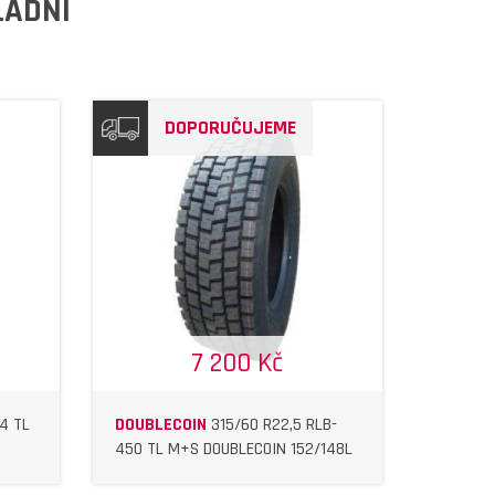
LADNÍ
DOPORUČUJEME
7 200 Kč
4 TL
DOUBLECOIN
315/60 R22,5 RLB-
450 TL M+S DOUBLECOIN 152/148L