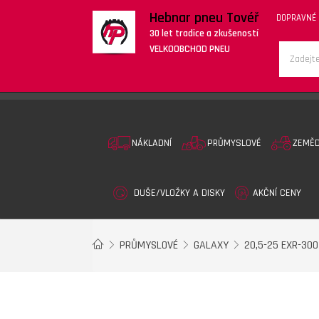
Hebnar pneu Tovéř
DOPRAVNÉ
30 let tradice a zkušeností
VELKOOBCHOD PNEU
NÁKLADNÍ
PRŮMYSLOVÉ
ZEMĚ
DUŠE/VLOŽKY A DISKY
AKČNÍ CENY
PRŮMYSLOVÉ
GALAXY
20,5-25 EXR-30