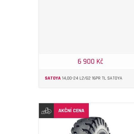
DETAIL
DETAIL
6 900 Kč
SATOYA
14,00-24 L2/G2 16PR TL SATOYA
AKČNÍ CENA