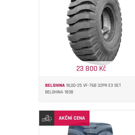
DETAIL
DETAIL
23 800 Kč
BELSHINA
18,00-25 VF-76B 32PR E3 SET
BELSHINA 183B
AKČNÍ CENA