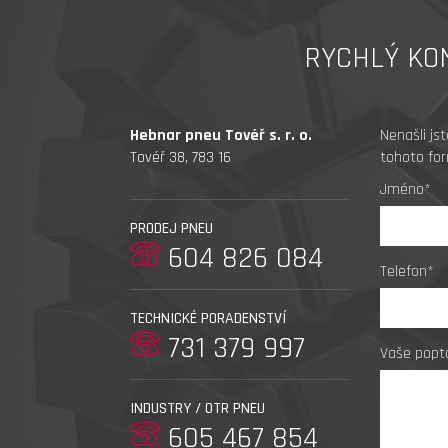
RYCHLÝ KO
Hebnar pneu Tovéř s. r. o.
Nenašli js
Tovéř 38, 783 16
tohoto for
Jméno*
PRODEJ PNEU
604 826 084
Telefon*
TECHNICKÉ PORADENSTVÍ
731 379 997
Vaše popt
INDUSTRY / OTR PNEU
605 467 854