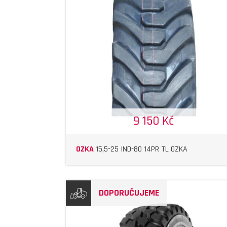
DETAIL
DETAIL
9 150 Kč
OZKA
15,5-25 IND-80 14PR TL OZKA
DOPORUČUJEME