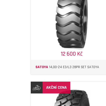
DETAIL
DETAIL
12 600 Kč
SATOYA
14,00-24 E3/L3 28PR SET SATOYA
AKČNÍ CENA