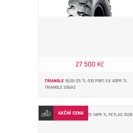
DETAIL
DETAIL
27 500 Kč
TRIANGLE
18,00-25 TL-510 PORT E4 40PR TL
TRIANGLE 206A2
7 900 Kč
AKČNÍ CENA
PETLAS
16/70-24 IND-25 14PR TL PETLAS 152B