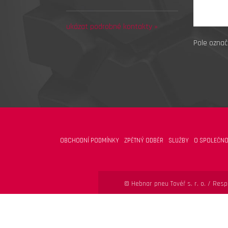
ukázat podrobné kontakty »
Pole označ
OBCHODNÍ PODMÍNKY
ZPĚTNÝ ODBĚR
SLUŽBY
O SPOLEČNO
© Hebnar pneu Tovéř s. r. o. /
Respo