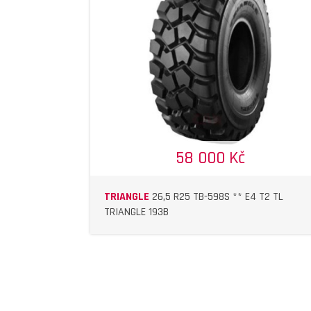
DETAIL
DETAIL
58 000 Kč
TRIANGLE
26,5 R25 TB-598S ** E4 T2 TL
TRIANGLE 193B