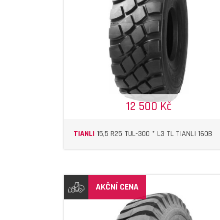
DETAIL
DETAIL
12 500 Kč
TIANLI
15,5 R25 TUL-300 * L3 TL TIANLI 160B
AKČNÍ CENA