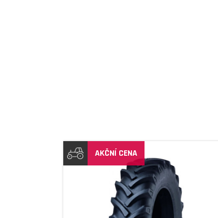
AKČNÍ CENA
DETAIL
DETAIL