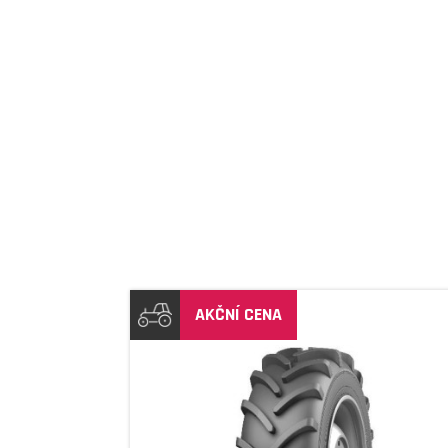
AKČNÍ CENA
DETAIL
DETAIL