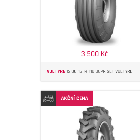
3 500 Kč
VOLTYRE
12,00-16 IR-110 08PR SET VOLTYRE
AKČNÍ CENA
DETAIL
DETAIL