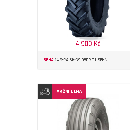
4 900 Kč
SEHA
14,9-24 SH-39 08PR TT SEHA
AKČNÍ CENA
DETAIL
DETAIL