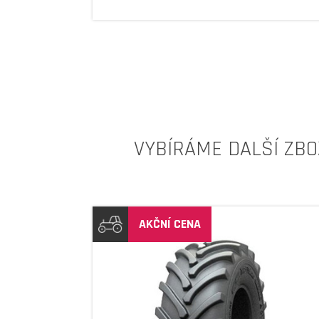
VYBÍRÁME DALŠÍ ZBO
AKČNÍ CENA
DETAIL
DETAIL