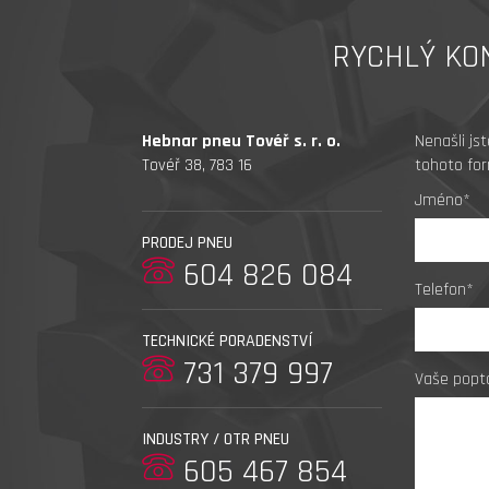
RYCHLÝ KO
Hebnar pneu Tovéř s. r. o.
Nenašli js
Tovéř 38, 783 16
tohoto for
Jméno*
PRODEJ PNEU
604 826 084
Telefon*
TECHNICKÉ PORADENSTVÍ
731 379 997
Vaše popt
INDUSTRY / OTR PNEU
605 467 854