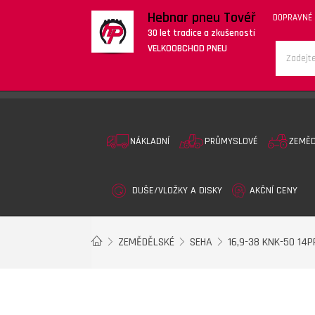
Hebnar pneu Tovéř
DOPRAVNÉ
30 let tradice a zkušeností
VELKOOBCHOD PNEU
NÁKLADNÍ
PRŮMYSLOVÉ
ZEMĚ
DUŠE/VLOŽKY A DISKY
AKČNÍ CENY
ZEMĚDĚLSKÉ
SEHA
16,9-38 KNK-50 14P