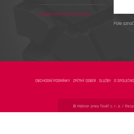
ukázat podrobné kontakty »
Pole označ
OBCHODNÍ PODMÍNKY
ZPĚTNÝ ODBĚR
SLUŽBY
O SPOLEČNO
© Hebnar pneu Tovéř s. r. o. /
Respo